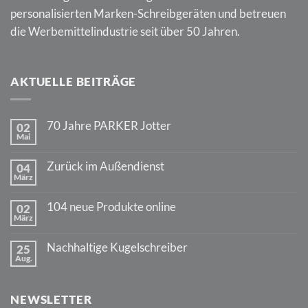
personalisierten Marken-Schreibgeräten und betreuen
die Werbemittelindustrie seit über 50 Jahren.
AKTUELLE BEITRÄGE
70 Jahre PARKER Jotter
02
Mai
Keine
Kommentare
zu
Zurück im Außendienst
04
70
März
Jahre
Keine
PARKER
Kommentare
Jotter
zu
104 neue Produkte online
02
Zurück
März
im
Keine
Außendienst
Kommentare
zu
Nachhaltige Kugelschreiber
25
104
Aug.
neue
Keine
Produkte
Kommentare
online
zu
Nachhaltige
NEWSLETTER
Kugelschreiber