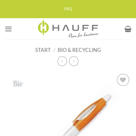
Zum
FAQ
Inhalt
springen
START
/
BIO & RECYCLING
Auf die
Merkliste