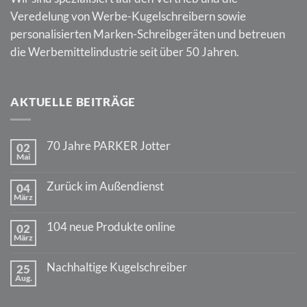
Veredelung von Werbe-Kugelschreibern sowie
personalisierten Marken-Schreibgeräten und betreuen
die Werbemittelindustrie seit über 50 Jahren.
AKTUELLE BEITRÄGE
70 Jahre PARKER Jotter
02
Mai
Keine
Kommentare
zu
Zurück im Außendienst
04
70
März
Jahre
Keine
PARKER
Kommentare
Jotter
zu
104 neue Produkte online
02
Zurück
März
im
Keine
Außendienst
Kommentare
zu
Nachhaltige Kugelschreiber
25
104
Aug.
neue
Keine
Produkte
Kommentare
online
zu