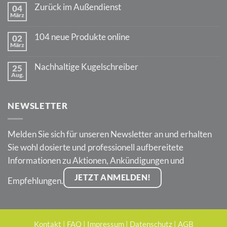
zu
Zurück im Außendienst
04
70
März
Jahre
Keine
PARKER
Kommentare
Jotter
zu
104 neue Produkte online
02
Zurück
März
im
Keine
Außendienst
Kommentare
zu
Nachhaltige Kugelschreiber
25
104
Aug.
neue
Keine
Produkte
Kommentare
online
zu
Nachhaltige
NEWSLETTER
Kugelschreiber
Melden Sie sich für unseren Newsletter an und erhalten
Sie wohl dosierte und professionell aufbereitete
Informationen zu Aktionen, Ankündigungen und
JETZT ANMELDEN!
Empfehlungen.
Kontakt
|
FAQ
|
Impressum
|
Datenschutz
|
AGB