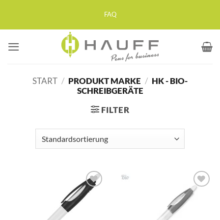
Zum
FAQ
Inhalt
springen
START
/
PRODUKT MARKE
/
HK - BIO-
SCHREIBGERÄTE
FILTER
Auf die
Auf die
Merkliste
Merkliste