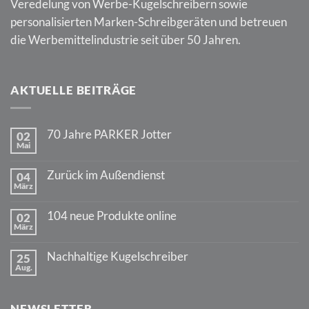
Veredelung von Werbe-Kugelschreibern sowie
personalisierten Marken-Schreibgeräten und betreuen
die Werbemittelindustrie seit über 50 Jahren.
AKTUELLE BEITRÄGE
70 Jahre PARKER Jotter
02
Mai
Keine
Kommentare
zu
Zurück im Außendienst
04
70
März
Jahre
Keine
PARKER
Kommentare
Jotter
zu
104 neue Produkte online
02
Zurück
März
im
Keine
Außendienst
Kommentare
zu
Nachhaltige Kugelschreiber
25
104
Aug.
neue
Keine
Produkte
Kommentare
online
zu
Nachhaltige
NEWSLETTER