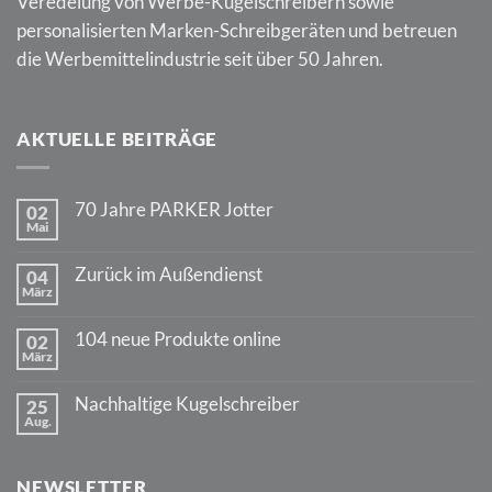
Veredelung von Werbe-Kugelschreibern sowie
personalisierten Marken-Schreibgeräten und betreuen
die Werbemittelindustrie seit über 50 Jahren.
AKTUELLE BEITRÄGE
70 Jahre PARKER Jotter
02
Mai
Keine
Kommentare
zu
Zurück im Außendienst
04
70
März
Jahre
Keine
PARKER
Kommentare
Jotter
zu
104 neue Produkte online
02
Zurück
März
im
Keine
Außendienst
Kommentare
zu
Nachhaltige Kugelschreiber
25
104
Aug.
neue
Keine
Produkte
Kommentare
online
zu
Nachhaltige
NEWSLETTER
Kugelschreiber