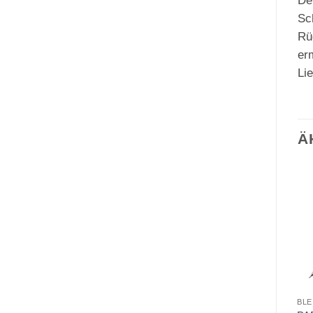
De
Sc
Rü
er
Li
Ä
BLE