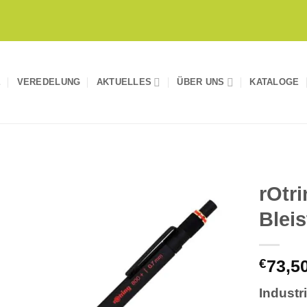
E
VEREDELUNG
AKTUELLES
ÜBER UNS
KATALOGE
rOtr
Bleis
Auf die
Merkliste
€
73,5
Industr