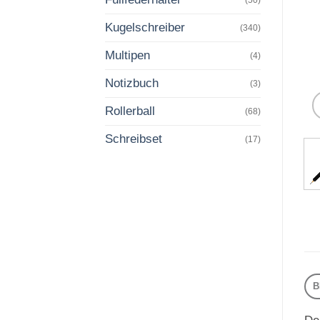
Kugelschreiber
(340)
Multipen
(4)
Notizbuch
(3)
Rollerball
(68)
Schreibset
(17)
B