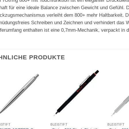
r rOtring 800+ mit Touchfunktion ist ein eleganter Druckblei
haft für eine ideale Balance zwischen Gewicht und Gefühl. De
ckzugsmechanismus verleiht dem 800+ mehr Haltbarkeit. Di
müdungsfreies Schreiben und Zeichnen und verhindert das W
eferumfang enthalten ist eine 0,7mm-Mechanik, verpackt in 
HNLICHE PRODUKTE
Auf die
Auf die
Merkliste
Merkliste
ISTIFT
BLEISTIFT
BLEISTIFT