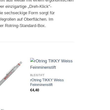
stift aus Metall mit einem ergonomischen
r einzigartige „Dreh-Klick“-
e sechseckige Form sorgt für
egrollen auf Oberflächen. Im
der Rotring-Standard-Box.
Auf die
Auf die
A
BLEISTIFT
BLEISTIFT
Merkliste
Merkliste
Me
rOtring TIKKY Weiss
rOtring rapid PRO
Feinminenstift
Bleistift 0.7
€
4,40
€
42,35