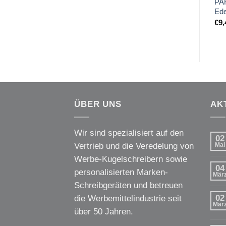
PA
Ede
€
9,
ÜBER UNS
AK
Wir sind spezialisiert auf den
02
Vertrieb und die Veredelung von
Mai
Werbe-Kugelschreibern sowie
04
personalisierten Marken-
Mär
Schreibgeräten und betreuen
02
die Werbemittelindustrie seit
Mär
über 50 Jahren.