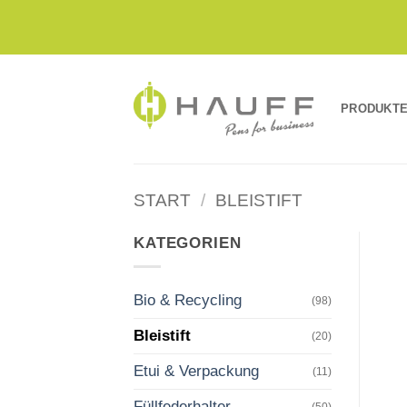
Zum
Inhalt
springen
PRODUKT
START
/
BLEISTIFT
KATEGORIEN
Bio & Recycling
(98)
Bleistift
(20)
Etui & Verpackung
(11)
Füllfederhalter
(50)