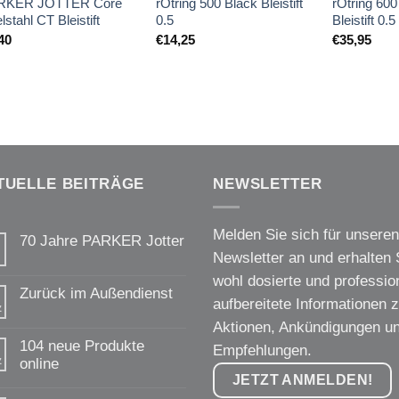
RKER JOTTER Core
rOtring 500 Black Bleistift
rOtring 60
lstahl CT Bleistift
0.5
Bleistift 0.5
40
€
14,25
€
35,95
TUELLE BEITRÄGE
NEWSLETTER
Melden Sie sich für unseren
70 Jahre PARKER Jotter
Newsletter an und erhalten 
Keine
Kommentare
wohl dosierte und profession
zu
Zurück im Außendienst
70
aufbereitete Informationen 
z
Jahre
Keine
PARKER
Aktionen, Ankündigungen u
Kommentare
Jotter
zu
104 neue Produkte
Empfehlungen.
Zurück
z
online
im
Außendienst
JETZT ANMELDEN!
Keine
Kommentare