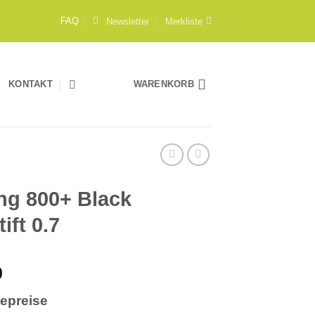
Newsletter
Merkliste
FAQ
KONTAKT
WARENKORB
ing 800+ Black
tift 0.7
0
iepreise