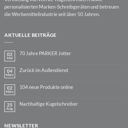
personalisierten Marken-Schreibgeräten und betreuen
die Werbemittelindustrie seit über 50 Jahren.
AKTUELLE BEITRÄGE
70 Jahre PARKER Jotter
02
Mai
Keine
Kommentare
zu
Zurück im Außendienst
04
70
März
Jahre
Keine
PARKER
Kommentare
Jotter
zu
104 neue Produkte online
02
Zurück
März
im
Keine
Außendienst
Kommentare
zu
Nachhaltige Kugelschreiber
25
104
Aug.
neue
Keine
Produkte
Kommentare
online
zu
Nachhaltige
NEWSLETTER
Kugelschreiber