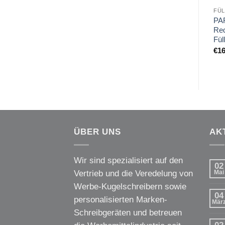
FÜ
PA
Re
Fül
€
16
ÜBER UNS
AK
Wir sind spezialisiert auf den
02
Vertrieb und die Veredelung von
Mai
Werbe-Kugelschreibern sowie
04
personalisierten Marken-
Mär
Schreibgeräten und betreuen