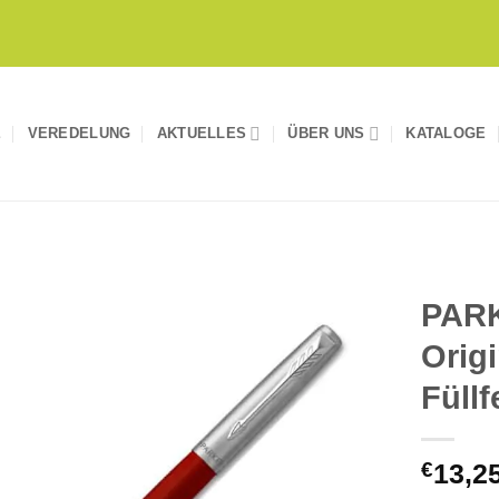
E
VEREDELUNG
AKTUELLES
ÜBER UNS
KATALOGE
PAR
Orig
Auf die
Merkliste
Füllf
€
13,2