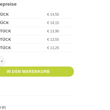
iepreise
TÜCK
€ 14,55
TÜCK
€ 14,15
STÜCK
€ 13,90
STÜCK
€ 13,55
STÜCK
€ 13,25
TTER Originals Red Füllfederhalter Menge
IN DEN WARENKORB
(0)