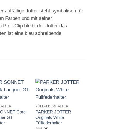
r auffällige Jotter steht symbolisch für
en Farben und mit seiner
eil-Clip bleibt der Jotter das
ten ist eine blau schreibende
Auf die
Auf die
A
Merkliste
Merkliste
Me
HALTER
FÜLLFEDERHALTER
FÜLLFEDERHALTER
ONNET Core
PARKER JOTTER
PARKER JOTTER
uer GT
Originals White
Originals Blue
ter
Füllfederhalter
Füllfederhalter