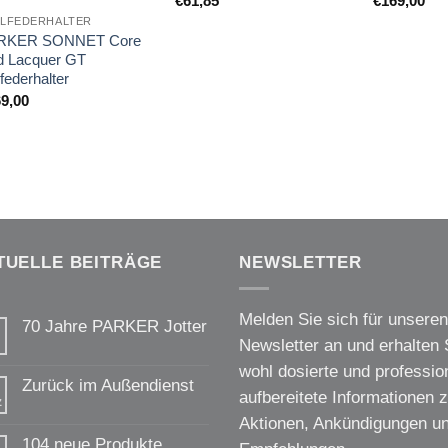
€
61,85
€
169,00
LLFEDERHALTER
RKER SONNET Core
d Lacquer GT
lfederhalter
9,00
TUELLE BEITRÄGE
NEWSLETTER
Melden Sie sich für unseren
70 Jahre PARKER Jotter
Newsletter an und erhalten 
Keine
Kommentare
wohl dosierte und profession
zu
Zurück im Außendienst
70
aufbereitete Informationen 
z
Jahre
Keine
PARKER
Aktionen, Ankündigungen u
Kommentare
Jotter
zu
104 neue Produkte