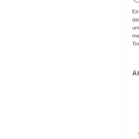
Ein
da
un
me
Ti
Ä