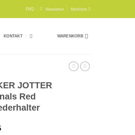
Newsletter
Merkliste
FAQ
KONTAKT
WARENKORB
KER JOTTER
inals Red
ederhalter
5