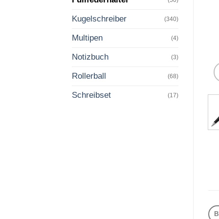
Kugelschreiber
(340)
Multipen
(4)
Notizbuch
(3)
Rollerball
(68)
Schreibset
(17)
B