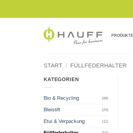
Zum
Inhalt
springen
PRODUKT
START
/
FÜLLFEDERHALTER
KATEGORIEN
Bio & Recycling
(98)
Bleistift
(20)
Etui & Verpackung
(11)
Füllfederhalter
(50)