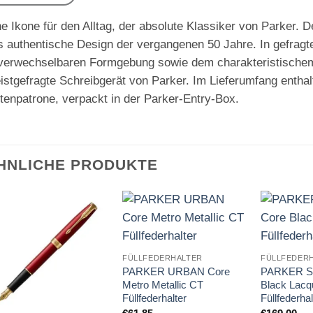
e Ikone für den Alltag, der absolute Klassiker von Parker. De
s authentische Design der vergangenen 50 Jahre. In gefragt
verwechselbaren Formgebung sowie dem charakteristischem Pf
istgefragte Schreibgerät von Parker. Im Lieferumfang enthal
ntenpatrone, verpackt in der Parker-Entry-Box.
HNLICHE PRODUKTE
Auf die
Auf die
Merkliste
Merkliste
FÜLLFEDERHALTER
FÜLLFEDER
PARKER URBAN Core
PARKER S
Metro Metallic CT
Black Lacq
Füllfederhalter
Füllfederhal