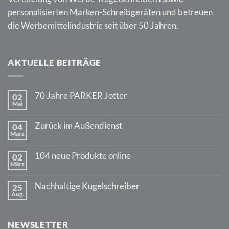
personalisierten Marken-Schreibgeräten und betreuen
die Werbemittelindustrie seit über 50 Jahren.
AKTUELLE BEITRÄGE
70 Jahre PARKER Jotter
02
Mai
Keine
Kommentare
zu
Zurück im Außendienst
04
70
März
Jahre
Keine
PARKER
Kommentare
Jotter
zu
104 neue Produkte online
02
Zurück
März
im
Keine
Außendienst
Kommentare
zu
Nachhaltige Kugelschreiber
25
104
Aug.
neue
Keine
Produkte
Kommentare
online
zu
Nachhaltige
NEWSLETTER
Kugelschreiber