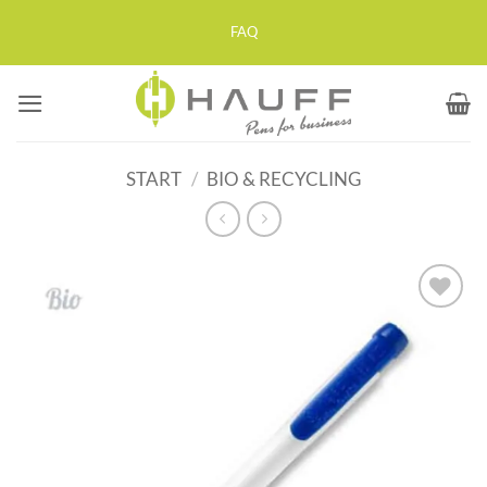
Zum
FAQ
Inhalt
springen
START
/
BIO & RECYCLING
Auf die
Merkliste