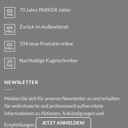
70 Jahre PARKER Jotter
02
Mai
Keine
Kommentare
zu
Zurück im Außendienst
04
70
März
Jahre
Keine
PARKER
Kommentare
Jotter
zu
104 neue Produkte online
02
Zurück
März
im
Keine
Außendienst
Kommentare
zu
Nachhaltige Kugelschreiber
25
104
Aug.
neue
Keine
Produkte
Kommentare
online
zu
Nachhaltige
NEWSLETTER
Kugelschreiber
Melden Sie sich für unseren Newsletter an und erhalten
Sie wohl dosierte und professionell aufbereitete
Informationen zu Aktionen, Ankündigungen und
JETZT ANMELDEN!
Empfehlungen.