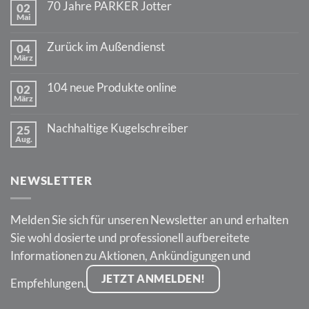
70 Jahre PARKER Jotter
02
Mai
Keine
Kommentare
zu
Zurück im Außendienst
04
70
März
Jahre
Keine
PARKER
Kommentare
Jotter
zu
104 neue Produkte online
02
Zurück
März
im
Keine
Außendienst
Kommentare
zu
Nachhaltige Kugelschreiber
25
104
Aug.
neue
Keine
Produkte
Kommentare
online
zu
Nachhaltige
NEWSLETTER
Kugelschreiber
Melden Sie sich für unseren Newsletter an und erhalten
Sie wohl dosierte und professionell aufbereitete
Informationen zu Aktionen, Ankündigungen und
JETZT ANMELDEN!
Empfehlungen.