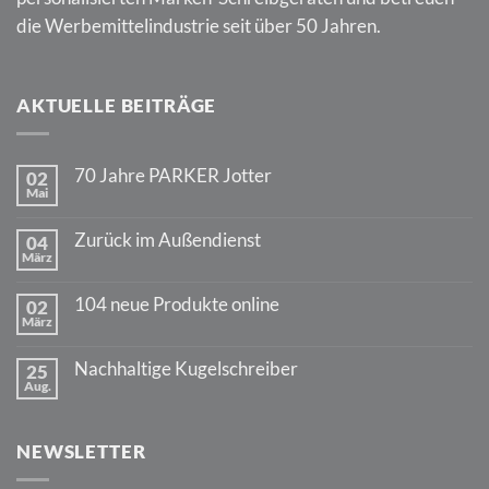
die Werbemittelindustrie seit über 50 Jahren.
AKTUELLE BEITRÄGE
70 Jahre PARKER Jotter
02
Mai
Keine
Kommentare
zu
Zurück im Außendienst
04
70
März
Jahre
Keine
PARKER
Kommentare
Jotter
zu
104 neue Produkte online
02
Zurück
März
im
Keine
Außendienst
Kommentare
zu
Nachhaltige Kugelschreiber
25
104
Aug.
neue
Keine
Produkte
Kommentare
online
zu
Nachhaltige
NEWSLETTER
Kugelschreiber