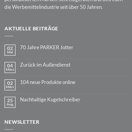
die Werbemittelindustrie seit über 50 Jahren.
AKTUELLE BEITRÄGE
70 Jahre PARKER Jotter
02
Mai
Keine
Kommentare
zu
Zurück im Außendienst
04
70
März
Jahre
Keine
PARKER
Kommentare
Jotter
zu
104 neue Produkte online
02
Zurück
März
im
Keine
Außendienst
Kommentare
zu
Nachhaltige Kugelschreiber
25
104
Aug.
neue
Keine
Produkte
Kommentare
online
zu
Nachhaltige
NEWSLETTER
Kugelschreiber