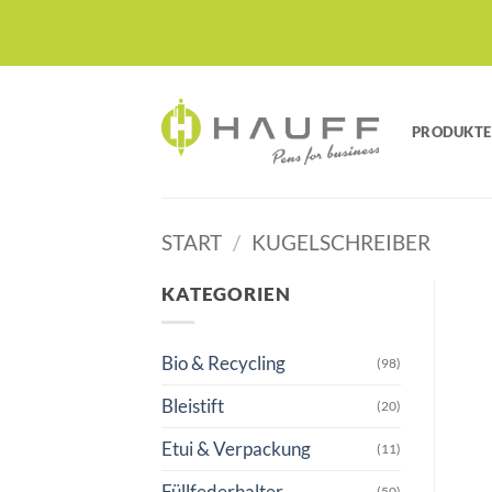
Zum
Inhalt
springen
PRODUKTE
START
/
KUGELSCHREIBER
KATEGORIEN
Bio & Recycling
(98)
Bleistift
(20)
Etui & Verpackung
(11)
Füllfederhalter
(50)