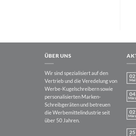
ÜBER UNS
AK
Wir sind spezialisiert auf den
02
Vertrieb und die Veredelung von
Mai
Werbe-Kugelschreibern sowie
04
personalisierten Marken-
Mär
Schreibgeräten und betreuen
02
die Werbemittelindustrie seit
Mär
über 50 Jahren.
25