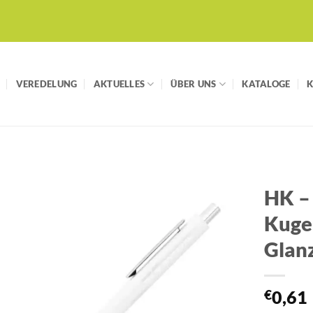
VEREDELUNG
AKTUELLES
ÜBER UNS
KATALOGE
HK –
Kugel
Auf die
Merkliste
Glan
€
0,61