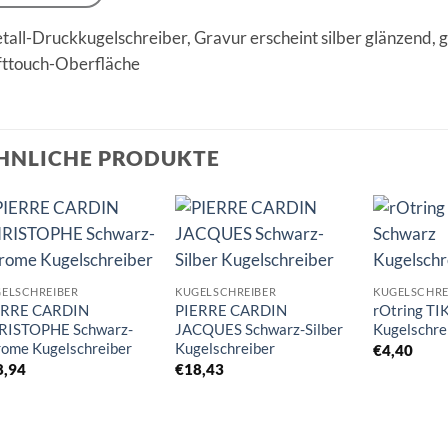
tall-Druckkugelschreiber, Gravur erscheint silber glänzend,
fttouch-Oberfläche
HNLICHE PRODUKTE
Auf die
Auf die
Merkliste
Merkliste
ELSCHREIBER
KUGELSCHREIBER
KUGELSCHRE
ERRE CARDIN
PIERRE CARDIN
rOtring TI
RISTOPHE Schwarz-
JACQUES Schwarz-Silber
Kugelschre
ome Kugelschreiber
Kugelschreiber
€
4,40
8,94
€
18,43