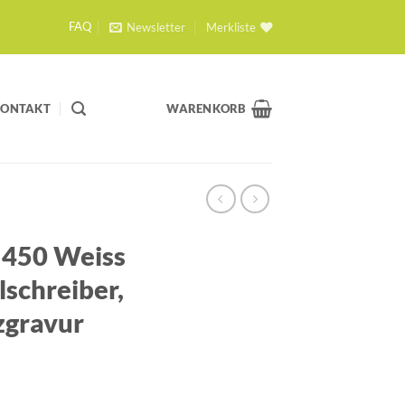
Newsletter
Merkliste
FAQ
KONTAKT
WARENKORB
 450 Weiss
schreiber,
zgravur