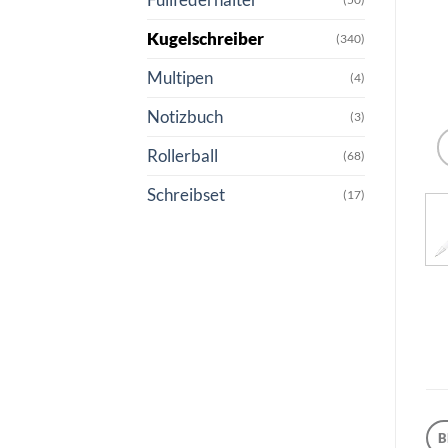
Kugelschreiber
(340)
Multipen
(4)
Notizbuch
(3)
Rollerball
(68)
Schreibset
(17)
B