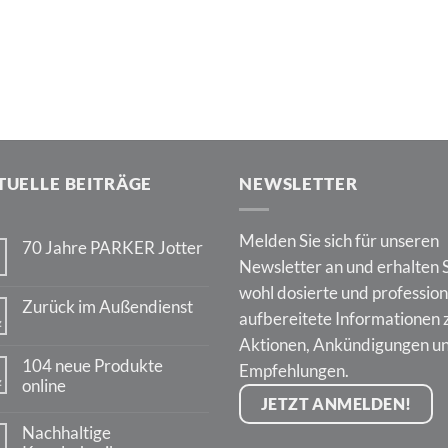
TUELLE BEITRÄGE
NEWSLETTER
Melden Sie sich für unseren
70 Jahre PARKER Jotter
Newsletter an und erhalten 
Keine
Kommentare
wohl dosierte und profession
zu
Zurück im Außendienst
70
aufbereitete Informationen 
z
Jahre
Keine
PARKER
Aktionen, Ankündigungen u
Kommentare
Jotter
zu
104 neue Produkte
Empfehlungen.
Zurück
z
online
im
Außendienst
JETZT ANMELDEN!
Keine
Kommentare
Nachhaltige
zu