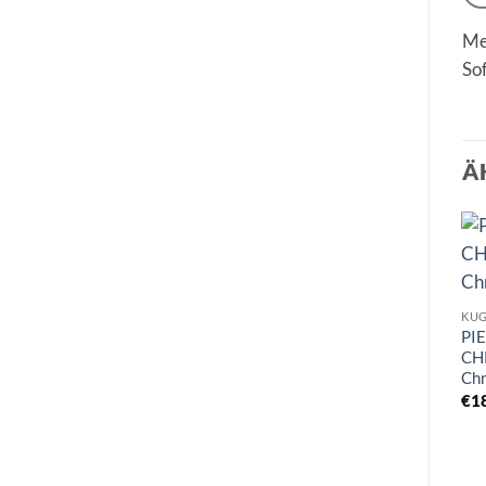
Me
So
Ä
KUG
PI
CH
Chr
€
1