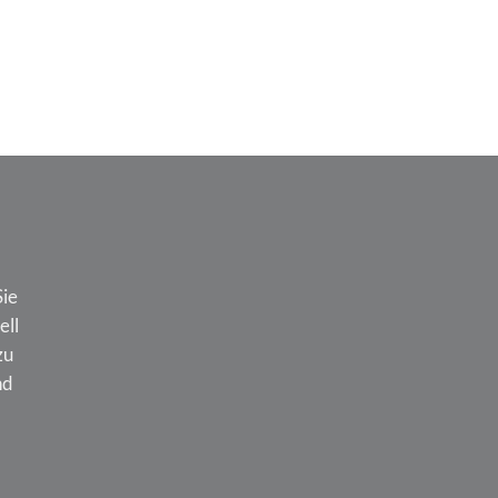
€
18,53
Sie
ell
zu
nd