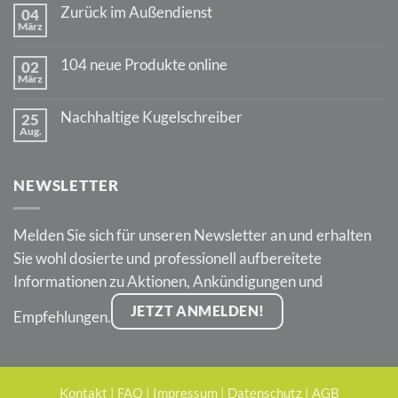
zu
Zurück im Außendienst
04
70
März
Jahre
Keine
PARKER
Kommentare
Jotter
zu
104 neue Produkte online
02
Zurück
März
im
Keine
Außendienst
Kommentare
zu
Nachhaltige Kugelschreiber
25
104
Aug.
neue
Keine
Produkte
Kommentare
online
zu
Nachhaltige
NEWSLETTER
Kugelschreiber
Melden Sie sich für unseren Newsletter an und erhalten
Sie wohl dosierte und professionell aufbereitete
Informationen zu Aktionen, Ankündigungen und
JETZT ANMELDEN!
Empfehlungen.
Kontakt
|
FAQ
|
Impressum
|
Datenschutz
|
AGB