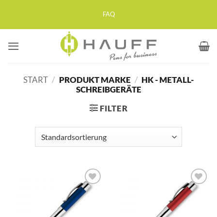
Zum
FAQ
Inhalt
springen
START
/
PRODUKT MARKE
/
HK - METALL-
SCHREIBGERÄTE
FILTER
Auf die
Auf die
Merkliste
Merkliste