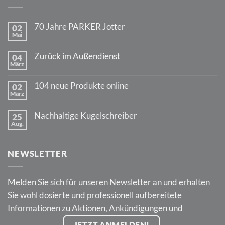
70 Jahre PARKER Jotter
02
Mai
Keine
Kommentare
zu
Zurück im Außendienst
04
70
März
Jahre
Keine
PARKER
Kommentare
Jotter
zu
104 neue Produkte online
02
Zurück
März
im
Keine
Außendienst
Kommentare
zu
Nachhaltige Kugelschreiber
25
104
Aug.
neue
Keine
Produkte
Kommentare
online
zu
Nachhaltige
NEWSLETTER
Kugelschreiber
Melden Sie sich für unseren Newsletter an und erhalten
Sie wohl dosierte und professionell aufbereitete
Informationen zu Aktionen, Ankündigungen und
JETZT ANMELDEN!