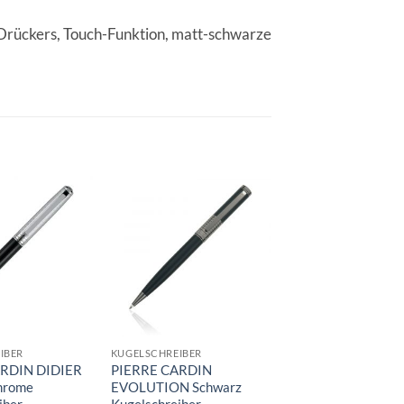
 Drückers, Touch-Funktion, matt-schwarze
Auf die
Auf die
A
Merkliste
Merkliste
Me
IBER
KUGELSCHREIBER
KUGELSCHREIBER
RDIN DIDIER
PIERRE CARDIN
PIERRE CARDIN E
hrome
EVOLUTION Schwarz
Silber Kugelschrei