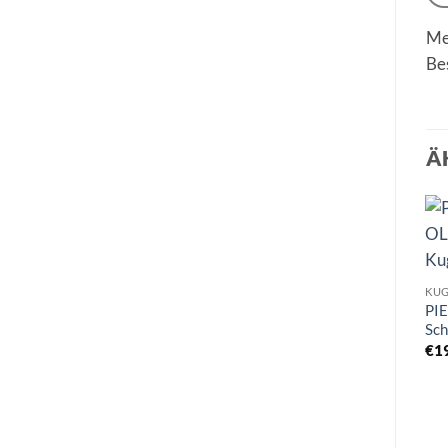
Me
Be
Ä
KUG
PI
Sch
€
1