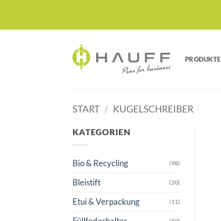
Zum
Inhalt
springen
PRODUKTE
START
/
KUGELSCHREIBER
KATEGORIEN
Bio & Recycling
(98)
Bleistift
(20)
Etui & Verpackung
(11)
Füllfederhalter
(50)