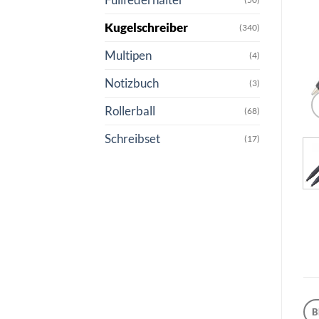
Kugelschreiber
(340)
Multipen
(4)
Notizbuch
(3)
Rollerball
(68)
Schreibset
(17)
B