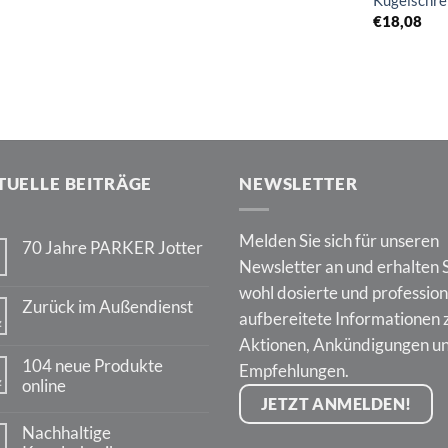
Kugelschre
€
18,08
TUELLE BEITRÄGE
NEWSLETTER
Melden Sie sich für unseren
70 Jahre PARKER Jotter
Newsletter an und erhalten 
Keine
Kommentare
wohl dosierte und profession
zu
Zurück im Außendienst
70
aufbereitete Informationen 
z
Jahre
Keine
PARKER
Aktionen, Ankündigungen u
Kommentare
Jotter
zu
104 neue Produkte
Empfehlungen.
Zurück
z
online
im
Außendienst
JETZT ANMELDEN!
Keine
Kommentare
Nachhaltige
zu