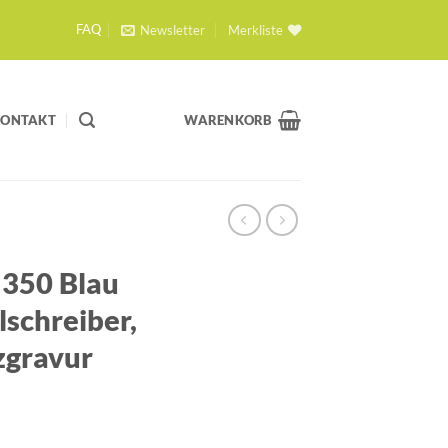
Newsletter
Merkliste
FAQ
KONTAKT
WARENKORB
 350 Blau
schreiber,
zgravur