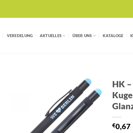
VEREDELUNG
AKTUELLES
ÜBER UNS
KATALOGE
HK –
Kugel
Auf die
Merkliste
Glan
€
0,67