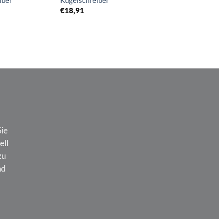
iber
Kugelschreiber
€
16,67
€
18,91
Sie
ell
zu
nd