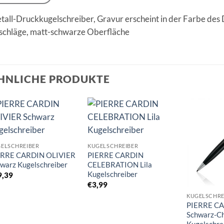
tall-Druckkugelschreiber, Gravur erscheint in der Farbe des
schläge, matt-schwarze Oberfläche
HNLICHE PRODUKTE
Auf die
Auf die
Merkliste
Merkliste
ELSCHREIBER
KUGELSCHREIBER
ERRE CARDIN OLIVIER
PIERRE CARDIN
warz Kugelschreiber
CELEBRATION Lila
Kugelschreiber
9,39
€
3,99
KUGELSCHRE
PIERRE CA
Schwarz-C