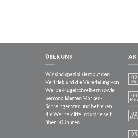
ÜBER UNS
AK
Wir sind spezialisiert auf den
02
Vertrieb und die Veredelung von
Mai
Werbe-Kugelschreibern sowie
04
personalisierten Marken-
Mär
Schreibgeräten und betreuen
02
die Werbemittelindustrie seit
Mär
über 50 Jahren.
25