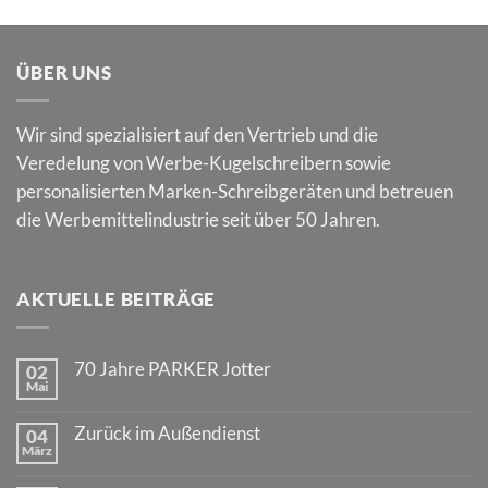
ÜBER UNS
Wir sind spezialisiert auf den Vertrieb und die
Veredelung von Werbe-Kugelschreibern sowie
personalisierten Marken-Schreibgeräten und betreuen
die Werbemittelindustrie seit über 50 Jahren.
AKTUELLE BEITRÄGE
70 Jahre PARKER Jotter
02
Mai
Keine
Kommentare
zu
Zurück im Außendienst
04
70
März
Jahre
Keine
PARKER
Kommentare
Jotter
zu