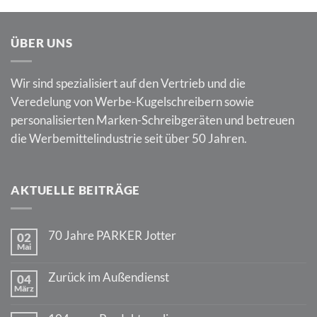
ÜBER UNS
Wir sind spezialisiert auf den Vertrieb und die
Veredelung von Werbe-Kugelschreibern sowie
personalisierten Marken-Schreibgeräten und betreuen
die Werbemittelindustrie seit über 50 Jahren.
AKTUELLE BEITRÄGE
70 Jahre PARKER Jotter
02
Mai
Keine
Kommentare
zu
Zurück im Außendienst
04
70
März
Jahre
Keine
PARKER
Kommentare
Jotter
zu