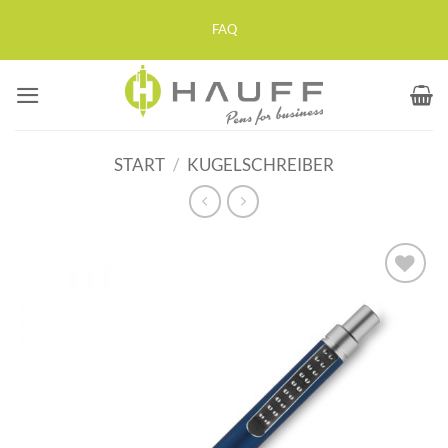
Zum
FAQ
Inhalt
springen
START
/
KUGELSCHREIBER
Auf die
Merkliste