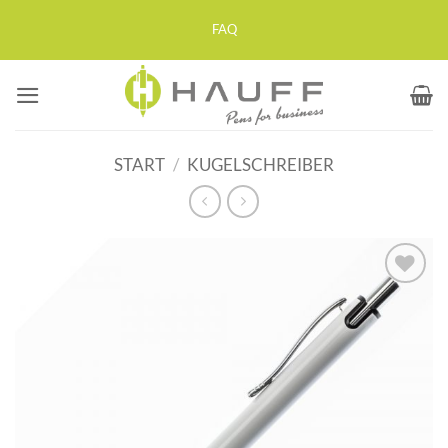
Zum
FAQ
Inhalt
springen
START
/
KUGELSCHREIBER
Auf die
Merkliste