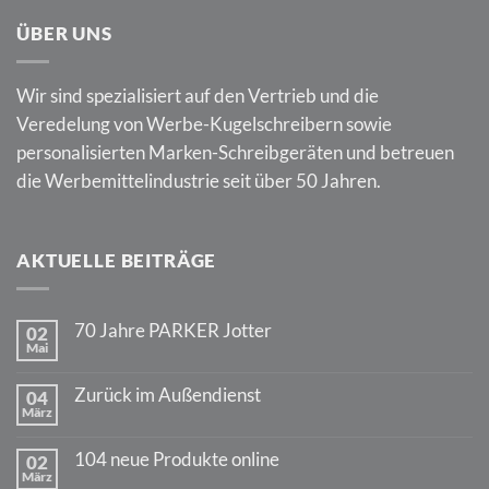
ÜBER UNS
Wir sind spezialisiert auf den Vertrieb und die
Veredelung von Werbe-Kugelschreibern sowie
personalisierten Marken-Schreibgeräten und betreuen
die Werbemittelindustrie seit über 50 Jahren.
AKTUELLE BEITRÄGE
70 Jahre PARKER Jotter
02
Mai
Keine
Kommentare
zu
Zurück im Außendienst
04
70
März
Jahre
Keine
PARKER
Kommentare
Jotter
zu
104 neue Produkte online
02
Zurück
März
im
Keine