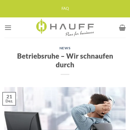
Zum
FAQ
Inhalt
springen
NEWS
Betriebsruhe – Wir schnaufen
durch
21
Dez.