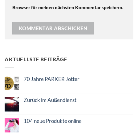
Browser für meinen nächsten Kommentar speichern.
AKTUELLSTE BEITRÄGE
70 Jahre PARKER Jotter
Keine
Kommentare
zu
70
Zurück im Außendienst
Jahre
Keine
PARKER
Kommentare
Jotter
zu
Zurück
104 neue Produkte online
im
Keine
Außendienst
Kommentare
zu