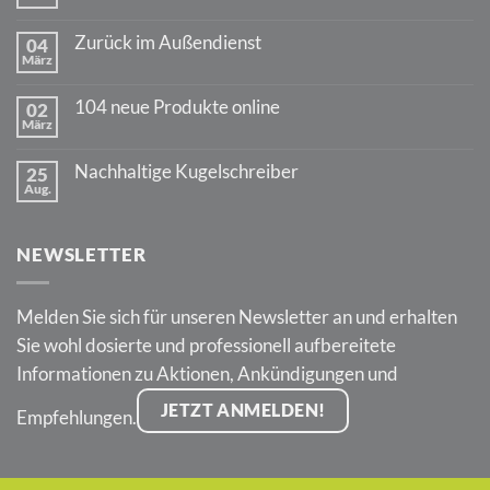
Keine
Kommentare
zu
Zurück im Außendienst
04
70
März
Jahre
Keine
PARKER
Kommentare
Jotter
zu
104 neue Produkte online
02
Zurück
März
im
Keine
Außendienst
Kommentare
zu
Nachhaltige Kugelschreiber
25
104
Aug.
neue
Keine
Produkte
Kommentare
online
zu
Nachhaltige
NEWSLETTER
Kugelschreiber
Melden Sie sich für unseren Newsletter an und erhalten
Sie wohl dosierte und professionell aufbereitete
Informationen zu Aktionen, Ankündigungen und
JETZT ANMELDEN!
Empfehlungen.