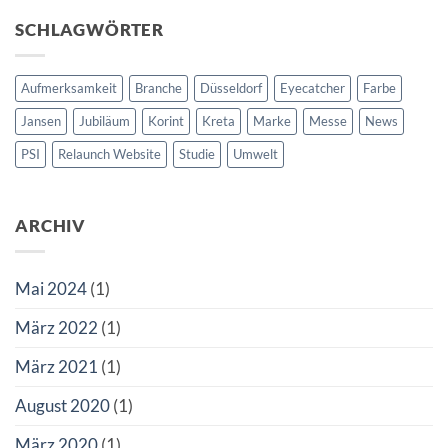
104
neue
SCHLAGWÖRTER
Produkte
online
Aufmerksamkeit
Branche
Düsseldorf
Eyecatcher
Farbe
Jansen
Jubiläum
Korint
Kreta
Marke
Messe
News
PSI
Relaunch Website
Studie
Umwelt
ARCHIV
Mai 2024
(1)
März 2022
(1)
März 2021
(1)
August 2020
(1)
März 2020
(1)