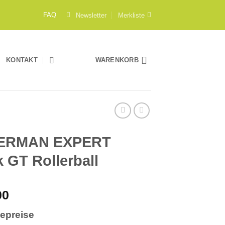
Newsletter
Merkliste
FAQ
KONTAKT
WARENKORB
ERMAN EXPERT
k GT Rollerball
00
iepreise