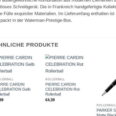
e außergewöhnliche Kombination aus modernen Elementen und
itloses Schreibgerät. Die in Frankreich handgefertigte Kolle
e Fülle exquisiter Materialien. Im Lieferumfang enthalten i
rpackt in der Waterman-Prestige-Box.
HNLICHE PRODUKTE
Auf die
Auf die
Merkliste
Merkliste
LERBALL
ROLLERBALL
ERRE CARDIN
PIERRE CARDIN
LEBRATION Gelb
CELEBRATION Rot
lerball
Rollerball
39
€
4,39
ROLLERBAL
PARKER S
Matte Black