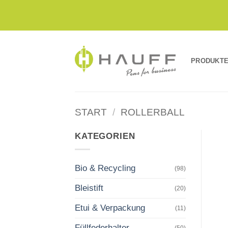
Zum
Inhalt
springen
PRODUKT
START
/
ROLLERBALL
KATEGORIEN
Bio & Recycling
(98)
Bleistift
(20)
Etui & Verpackung
(11)
Füllfederhalter
(50)