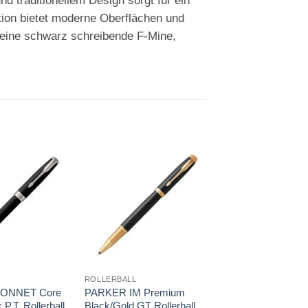
 traditionellem Design sorgt für ein
ktion bietet moderne Oberflächen und
st eine schwarz schreibende F-Mine,
Auf die
Auf die
A
Merkliste
Merkliste
Me
L
ROLLERBALL
ROLLERBALL
ONNET Core
PARKER IM Premium
PIERRE CARDIN
 P.T. Rollerball
Black/Gold GT Rollerball
CELEBRATION Gr