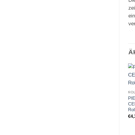
Di
ze
ein
ve
Ä
ROL
PI
CE
Rol
€
4,