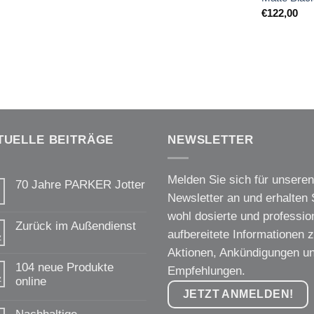
€
122,00
TUELLE BEITRÄGE
NEWSLETTER
Melden Sie sich für unseren
70 Jahre PARKER Jotter
Newsletter an und erhalten 
Keine
Kommentare
wohl dosierte und profession
zu
Zurück im Außendienst
70
aufbereitete Informationen 
z
Jahre
Keine
PARKER
Aktionen, Ankündigungen u
Kommentare
Jotter
zu
104 neue Produkte
Empfehlungen.
Zurück
z
online
im
Außendienst
JETZT ANMELDEN!
Keine
Kommentare