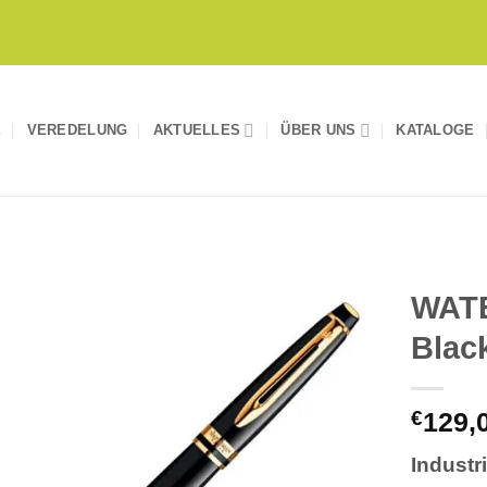
E
VEREDELUNG
AKTUELLES
ÜBER UNS
KATALOGE
WAT
Blac
Auf die
Merkliste
€
129,
Industr