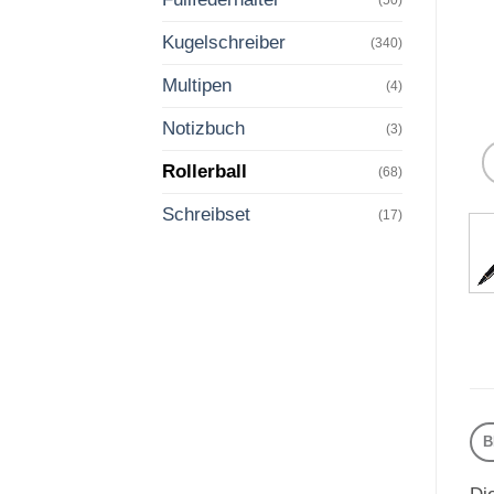
Kugelschreiber
(340)
Multipen
(4)
Notizbuch
(3)
Rollerball
(68)
Schreibset
(17)
B