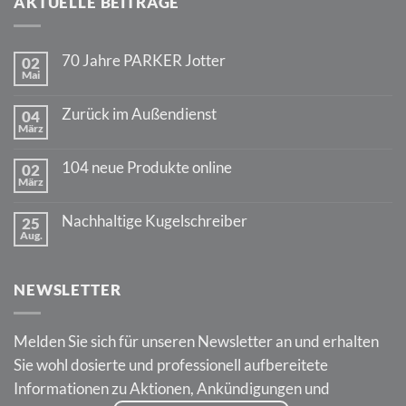
AKTUELLE BEITRÄGE
70 Jahre PARKER Jotter
02
Mai
Keine
Kommentare
zu
Zurück im Außendienst
04
70
März
Jahre
Keine
PARKER
Kommentare
Jotter
zu
104 neue Produkte online
02
Zurück
März
im
Keine
Außendienst
Kommentare
zu
Nachhaltige Kugelschreiber
25
104
Aug.
neue
Keine
Produkte
Kommentare
online
zu
Nachhaltige
NEWSLETTER
Kugelschreiber
Melden Sie sich für unseren Newsletter an und erhalten
Sie wohl dosierte und professionell aufbereitete
Informationen zu Aktionen, Ankündigungen und