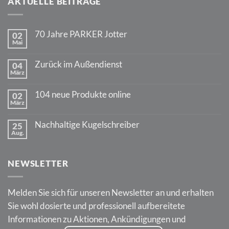
AKTUELLE BEITRÄGE
70 Jahre PARKER Jotter
02
Mai
Keine
Kommentare
zu
Zurück im Außendienst
04
70
März
Jahre
Keine
PARKER
Kommentare
Jotter
zu
104 neue Produkte online
02
Zurück
März
im
Keine
Außendienst
Kommentare
zu
Nachhaltige Kugelschreiber
25
104
Aug.
neue
Keine
Produkte
Kommentare
online
zu
Nachhaltige
NEWSLETTER
Kugelschreiber
Melden Sie sich für unseren Newsletter an und erhalten
Sie wohl dosierte und professionell aufbereitete
Informationen zu Aktionen, Ankündigungen und