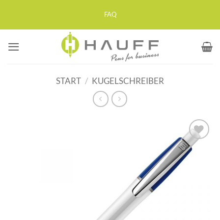
Zum
FAQ
Inhalt
springen
START
/
KUGELSCHREIBER
Auf die
Merkliste