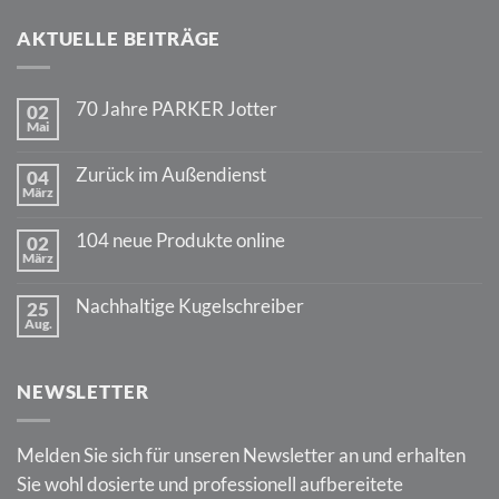
AKTUELLE BEITRÄGE
70 Jahre PARKER Jotter
02
Mai
Keine
Kommentare
zu
Zurück im Außendienst
04
70
März
Jahre
Keine
PARKER
Kommentare
Jotter
zu
104 neue Produkte online
02
Zurück
März
im
Keine
Außendienst
Kommentare
zu
Nachhaltige Kugelschreiber
25
104
Aug.
neue
Keine
Produkte
Kommentare
online
zu
Nachhaltige
NEWSLETTER
Kugelschreiber
Melden Sie sich für unseren Newsletter an und erhalten
Sie wohl dosierte und professionell aufbereitete