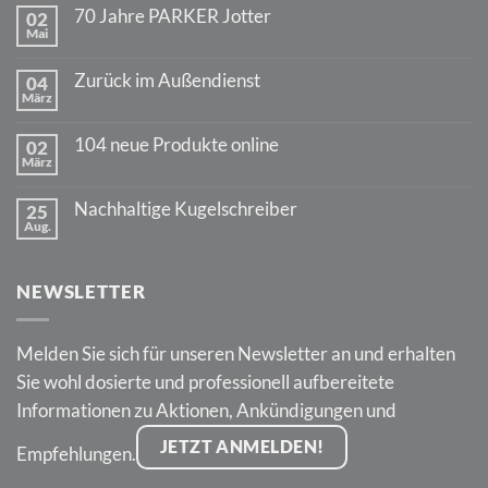
70 Jahre PARKER Jotter
02
Mai
Keine
Kommentare
zu
Zurück im Außendienst
04
70
März
Jahre
Keine
PARKER
Kommentare
Jotter
zu
104 neue Produkte online
02
Zurück
März
im
Keine
Außendienst
Kommentare
zu
Nachhaltige Kugelschreiber
25
104
Aug.
neue
Keine
Produkte
Kommentare
online
zu
Nachhaltige
NEWSLETTER
Kugelschreiber
Melden Sie sich für unseren Newsletter an und erhalten
Sie wohl dosierte und professionell aufbereitete
Informationen zu Aktionen, Ankündigungen und
JETZT ANMELDEN!
Empfehlungen.