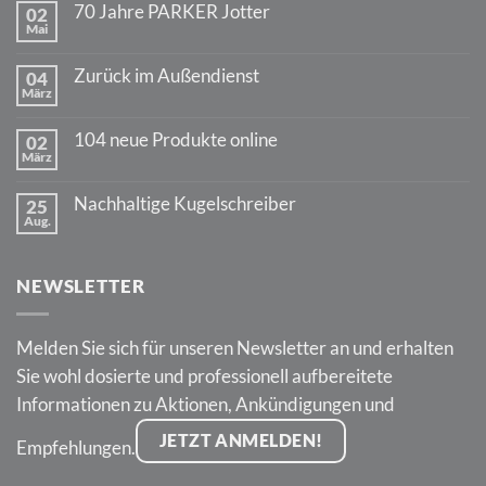
70 Jahre PARKER Jotter
02
Mai
Keine
Kommentare
zu
Zurück im Außendienst
04
70
März
Jahre
Keine
PARKER
Kommentare
Jotter
zu
104 neue Produkte online
02
Zurück
März
im
Keine
Außendienst
Kommentare
zu
Nachhaltige Kugelschreiber
25
104
Aug.
neue
Keine
Produkte
Kommentare
online
zu
Nachhaltige
NEWSLETTER
Kugelschreiber
Melden Sie sich für unseren Newsletter an und erhalten
Sie wohl dosierte und professionell aufbereitete
Informationen zu Aktionen, Ankündigungen und
JETZT ANMELDEN!
Empfehlungen.