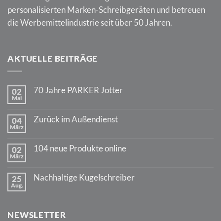
personalisierten Marken-Schreibgeräten und betreuen
die Werbemittelindustrie seit über 50 Jahren.
AKTUELLE BEITRÄGE
70 Jahre PARKER Jotter
02
Mai
Keine
Kommentare
zu
Zurück im Außendienst
04
70
März
Jahre
Keine
PARKER
Kommentare
Jotter
zu
104 neue Produkte online
02
Zurück
März
im
Keine
Außendienst
Kommentare
zu
Nachhaltige Kugelschreiber
25
104
Aug.
neue
Keine
Produkte
Kommentare
online
zu
Nachhaltige
NEWSLETTER
Kugelschreiber