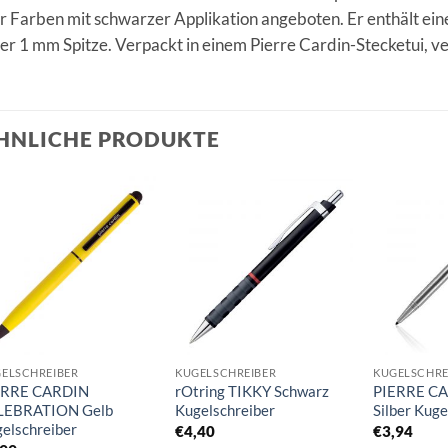
r Farben mit schwarzer Applikation angeboten. Er enthält ein
er 1 mm Spitze. Verpackt in einem Pierre Cardin-Stecketui, ve
HNLICHE PRODUKTE
Auf die
Auf die
Merkliste
Merkliste
ELSCHREIBER
KUGELSCHREIBER
KUGELSCHRE
ERRE CARDIN
rOtring TIKKY Schwarz
PIERRE C
LEBRATION Gelb
Kugelschreiber
Silber Kuge
elschreiber
€
4,40
€
3,94