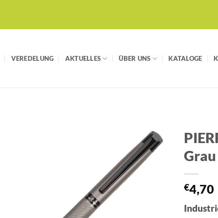
VEREDELUNG
AKTUELLES
ÜBER UNS
KATALOGE
PIER
Grau
Auf die
Merkliste
€
4,70
Industri