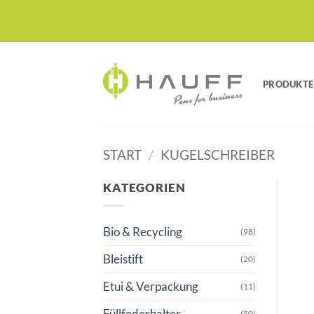
Zum
Inhalt
springen
PRODUKTE
START
/
KUGELSCHREIBER
KATEGORIEN
Bio & Recycling
(98)
Bleistift
(20)
Etui & Verpackung
(11)
Füllfederhalter
(50)