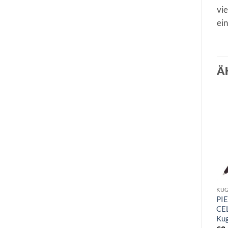
vie
ein
Ä
KUG
PI
CE
Kug