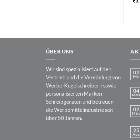
€
3
ÜBER UNS
AK
Wir sind spezialisiert auf den
02
Vertrieb und die Veredelung von
Mai
Werbe-Kugelschreibern sowie
04
personalisierten Marken-
Mär
Schreibgeräten und betreuen
02
die Werbemittelindustrie seit
Mär
über 50 Jahren.
25
Aug