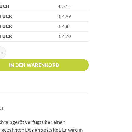
TÜCK
€ 5,14
STÜCK
€ 4,99
STÜCK
€ 4,85
STÜCK
€ 4,70
RDIN DENISE Grau Kugelschreiber Menge
IN DEN WARENKORB
0)
chreibgerät verfügt über einen
 gezahnten Design gestaltet. Er wird in