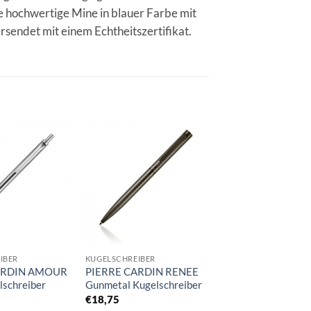
e hochwertige Mine in blauer Farbe mit
rsendet mit einem Echtheitszertifikat.
Auf die
Auf die
A
Merkliste
Merkliste
Me
IBER
KUGELSCHREIBER
KUGELSCHREIBER
ARDIN AMOUR
PIERRE CARDIN RENEE
PIERRE CARDIN E
lschreiber
Gunmetal Kugelschreiber
Silber Kugelschrei
€
18,75
€
16,67