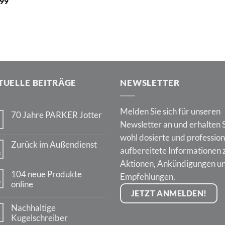
,99
TUELLE BEITRÄGE
NEWSLETTER
Melden Sie sich für unseren
70 Jahre PARKER Jotter
Newsletter an und erhalten 
Keine
Kommentare
wohl dosierte und profession
zu
Zurück im Außendienst
70
aufbereitete Informationen 
z
Jahre
Keine
PARKER
Aktionen, Ankündigungen u
Kommentare
Jotter
zu
104 neue Produkte
Empfehlungen.
Zurück
z
online
im
Außendienst
JETZT ANMELDEN!
Keine
Kommentare
Nachhaltige
zu
.
104
Kugelschreiber
neue