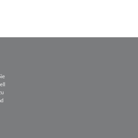
Sie
ell
zu
nd