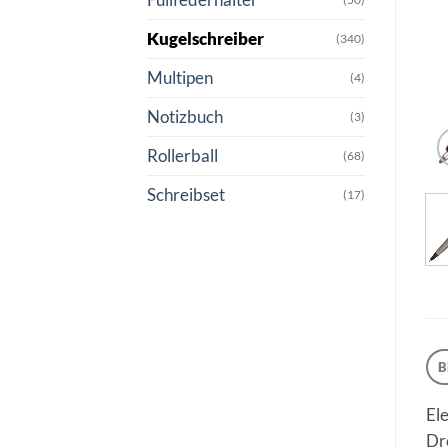
Kugelschreiber
(340)
Multipen
(4)
Notizbuch
(3)
Rollerball
(68)
Schreibset
(17)
B
El
Dre