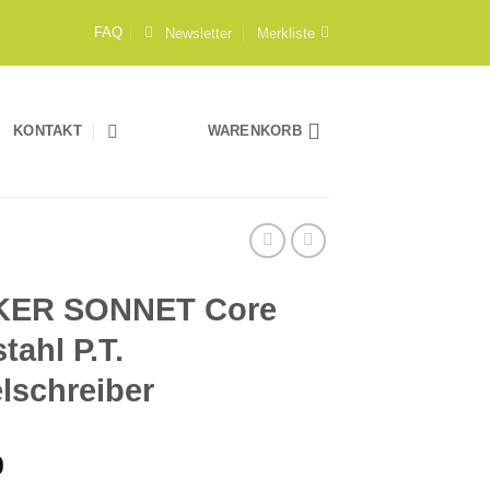
Newsletter
Merkliste
FAQ
KONTAKT
WARENKORB
KER SONNET Core
tahl P.T.
lschreiber
0