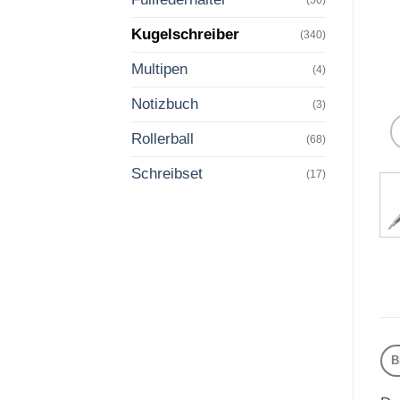
Kugelschreiber
(340)
Multipen
(4)
Notizbuch
(3)
Rollerball
(68)
Schreibset
(17)
B