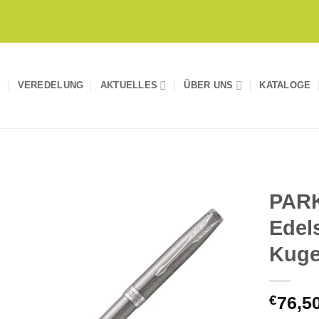
E
VEREDELUNG
AKTUELLES
ÜBER UNS
KATALOGE
PAR
Edels
Auf die
Merkliste
Kuge
€
76,5