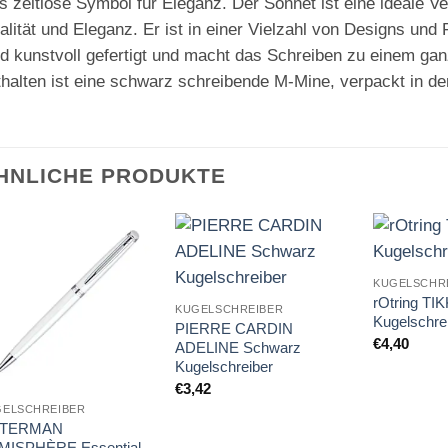
s zeitlose Symbol für Eleganz. Der Sonnet ist eine ideale Ve
lität und Eleganz. Er ist in einer Vielzahl von Designs und F
rd kunstvoll gefertigt und macht das Schreiben zu einem ga
thalten ist eine schwarz schreibende M-Mine, verpackt in de
HNLICHE PRODUKTE
Auf die
Auf die
KUGELSCHR
Merkliste
Merkliste
rOtring TI
KUGELSCHREIBER
Kugelschre
PIERRE CARDIN
€
4,40
ADELINE Schwarz
Kugelschreiber
€
3,42
GELSCHREIBER
TERMAN
MISPHÈRE Essential