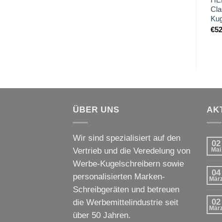
Cla
Kug
€
52
ÜBER UNS
AK
Wir sind spezialisiert auf den
02
Vertrieb und die Veredelung von
Mai
Werbe-Kugelschreibern sowie
04
personalisierten Marken-
Mär
Schreibgeräten und betreuen
02
die Werbemittelindustrie seit
Mär
über 50 Jahren.