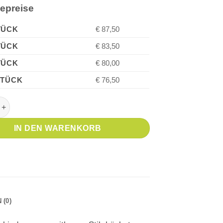
iepreise
TÜCK
€ 87,50
TÜCK
€ 83,50
TÜCK
€ 80,00
STÜCK
€ 76,50
ONNET Core Edelstahl P.T. Kugelschreiber Menge
IN DEN WARENKORB
(0)