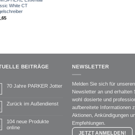
ssic White CT
elschreiber
,65
TUELLE BEITRÄGE
NEWSLETTER
Melden Sie sich für unseren
70 Jahre PARKER Jotter
Newsletter an und erhalten 
Keine
Kommentare
wohl dosierte und profession
zu
Zurück im Außendienst
70
aufbereitete Informationen 
z
Jahre
Keine
PARKER
Aktionen, Ankündigungen u
Kommentare
Jotter
zu
104 neue Produkte
Empfehlungen.
Zurück
z
online
im
Außendienst
JETZT ANMELDEN!
Keine