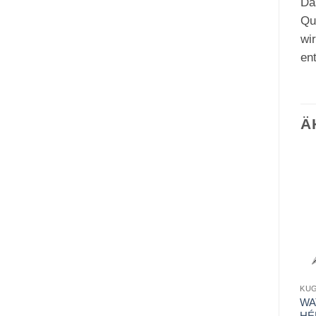
Da
Qua
wi
en
Ä
KU
WA
HÉ