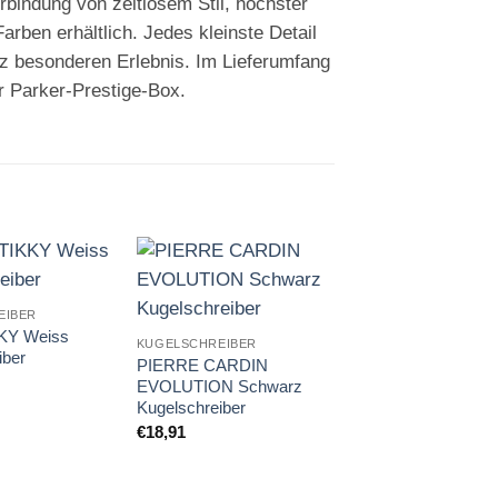
rbindung von zeitlosem Stil, höchster
arben erhältlich. Jedes kleinste Detail
nz besonderen Erlebnis. Im Lieferumfang
r Parker-Prestige-Box.
Auf die
Auf die
A
EIBER
Merkliste
Merkliste
Me
KKY Weiss
KUGELSCHREIBER
iber
PIERRE CARDIN
EVOLUTION Schwarz
Kugelschreiber
€
18,91
KUGELSCHREIBER
PIERRE CARDIN
CELEBRATION Or