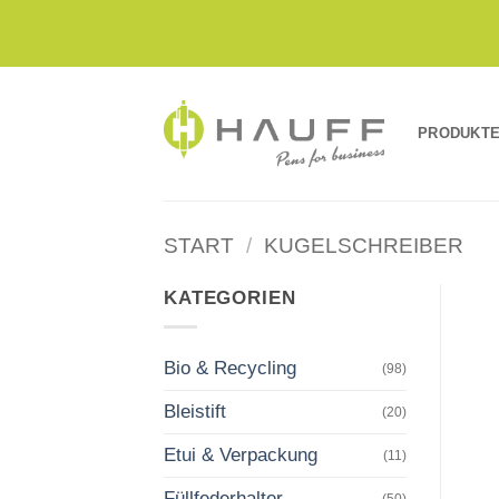
Zum
Inhalt
springen
PRODUKT
START
/
KUGELSCHREIBER
KATEGORIEN
Bio & Recycling
(98)
Bleistift
(20)
Etui & Verpackung
(11)
Füllfederhalter
(50)