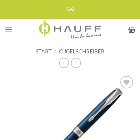
Zum
FAQ
Inhalt
springen
START
/
KUGELSCHREIBER
Auf die
Merkliste