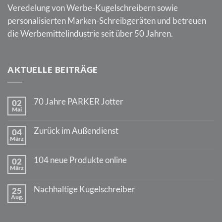
Veredelung von Werbe-Kugelschreibern sowie
personalisierten Marken-Schreibgeräten und betreuen
die Werbemittelindustrie seit über 50 Jahren.
AKTUELLE BEITRÄGE
70 Jahre PARKER Jotter
02
Mai
Keine
Kommentare
zu
Zurück im Außendienst
04
70
März
Jahre
Keine
PARKER
Kommentare
Jotter
zu
104 neue Produkte online
02
Zurück
März
im
Keine
Außendienst
Kommentare
zu
Nachhaltige Kugelschreiber
25
104
Aug.
neue
Keine
Produkte
Kommentare
online
zu
Nachhaltige