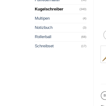
Kugelschreiber
(340)
Multipen
(4)
Notizbuch
(3)
Rollerball
(68)
Schreibset
(17)
B