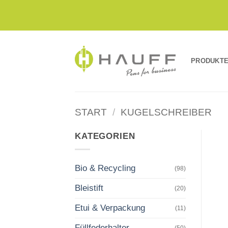
Zum
Inhalt
springen
PRODUKT
START
/
KUGELSCHREIBER
KATEGORIEN
Bio & Recycling
(98)
Bleistift
(20)
Etui & Verpackung
(11)
Füllfederhalter
(50)