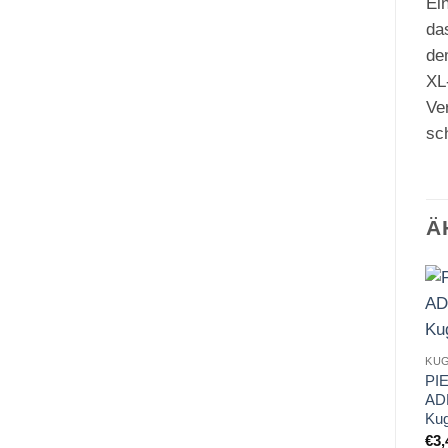
Ein
da
dem
XL
Ve
sc
Ä
KU
PI
AD
Kug
€
3,