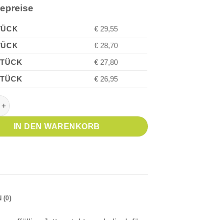
iepreise
TÜCK
€ 29,55
TÜCK
€ 28,70
STÜCK
€ 27,80
STÜCK
€ 26,95
OTTER XL Monochrome Gold BT Kugelschreiber Menge
IN DEN WARENKORB
(0)