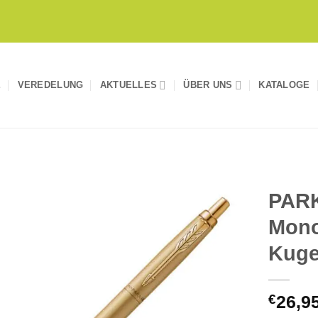
E
VEREDELUNG
AKTUELLES
ÜBER UNS
KATALOGE
PAR
Mono
Auf die
Merkliste
Kuge
€
26,9