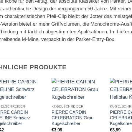
e Ikone für den Alltag, der absolute Klassiker von Parker. De
s authentische Design der vergangenen 50 Jahre. Mit sein
 charakteristischen Pfeil-Clip bleibt der Jotter das meistge
-Version bietet er mehr Griffvolumen, die Monochrome-Ausfü
rbindung mit farblich abgestimmten Applikationen. Im Lieferu
hreibende M-Mine, verpackt in der Parker-Entry-Box.
HNLICHE PRODUKTE
Auf die
Auf die
Merkliste
Merkliste
GELSCHREIBER
KUGELSCHREIBER
KUGELSCHR
ERRE CARDIN
PIERRE CARDIN
PIERRE C
ELINE Schwarz
CELEBRATION Grau
CELEBRATI
elschreiber
Kugelschreiber
Kugelschre
42
€
3,99
€
3,99