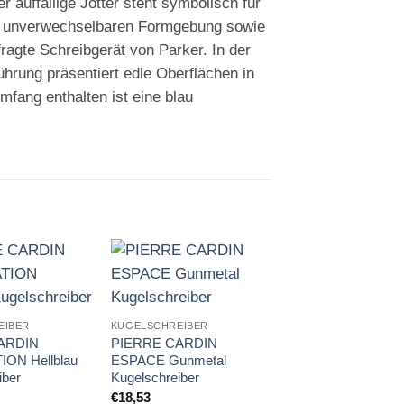
r auffällige Jotter steht symbolisch für
er unverwechselbaren Formgebung sowie
fragte Schreibgerät von Parker. In der
hrung präsentiert edle Oberflächen in
mfang enthalten ist eine blau
Auf die
Auf die
A
Merkliste
Merkliste
Me
EIBER
KUGELSCHREIBER
ARDIN
PIERRE CARDIN
ON Hellblau
ESPACE Gunmetal
iber
Kugelschreiber
€
18,53