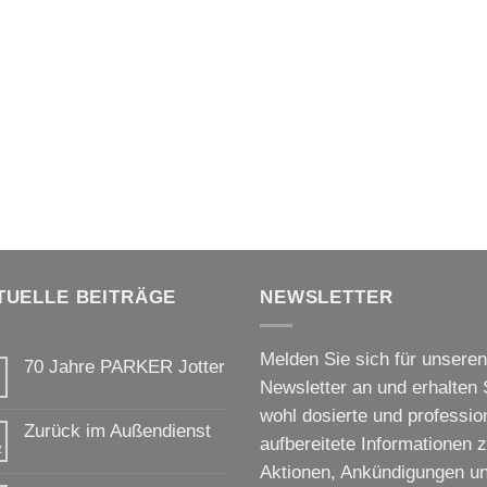
TUELLE BEITRÄGE
NEWSLETTER
Melden Sie sich für unseren
70 Jahre PARKER Jotter
Newsletter an und erhalten 
Keine
Kommentare
wohl dosierte und profession
zu
Zurück im Außendienst
70
aufbereitete Informationen 
z
Jahre
Keine
PARKER
Aktionen, Ankündigungen u
Kommentare
Jotter
zu