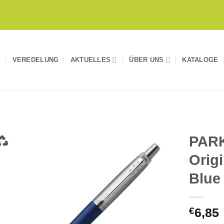
E
VEREDELUNG
AKTUELLES
ÜBER UNS
KATALOGE
PAR
Orig
Auf die
Merkliste
Blue
€
6,85