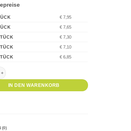
iepreise
TÜCK
€ 7,95
TÜCK
€ 7,65
STÜCK
€ 7,30
STÜCK
€ 7,10
STÜCK
€ 6,85
OTTER Originals Recycled Navy Blue Kugelschreiber Menge
IN DEN WARENKORB
(0)