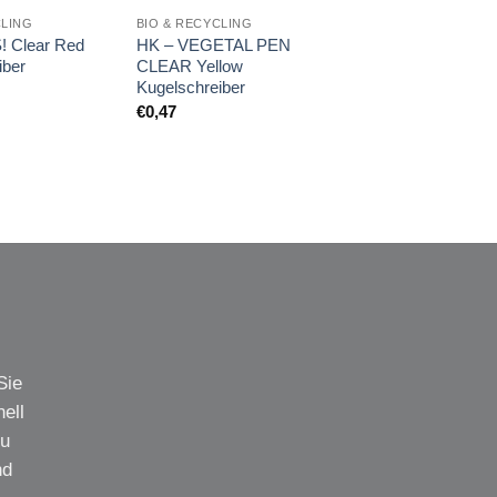
CLING
BIO & RECYCLING
! Clear Red
HK – VEGETAL PEN
iber
CLEAR Yellow
Kugelschreiber
€
0,47
Sie
ell
zu
nd