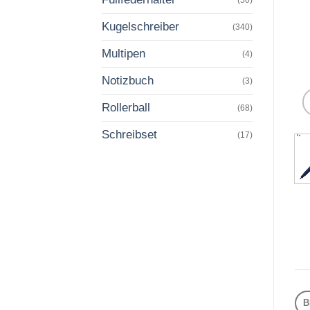
Kugelschreiber
(340)
Multipen
(4)
Notizbuch
(3)
Rollerball
(68)
Schreibset
(17)
B