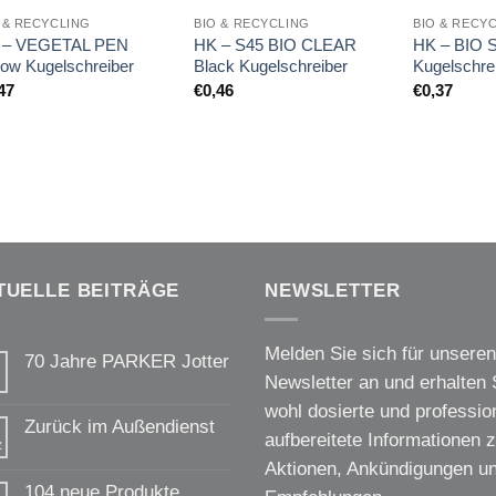
 & RECYCLING
BIO & RECYCLING
BIO & RECY
 – VEGETAL PEN
HK – S45 BIO CLEAR
HK – BIO S
low Kugelschreiber
Black Kugelschreiber
Kugelschre
47
€
0,46
€
0,37
TUELLE BEITRÄGE
NEWSLETTER
Melden Sie sich für unseren
70 Jahre PARKER Jotter
Newsletter an und erhalten 
Keine
Kommentare
wohl dosierte und profession
zu
Zurück im Außendienst
70
aufbereitete Informationen 
z
Jahre
Keine
PARKER
Aktionen, Ankündigungen u
Kommentare
Jotter
zu
104 neue Produkte