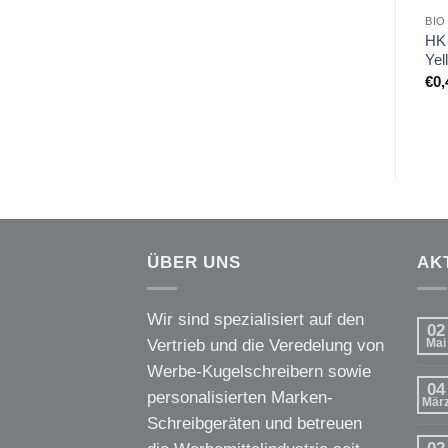
BIO
HK
Yel
€
0,
ÜBER UNS
AK
Wir sind spezialisiert auf den
02
Vertrieb und die Veredelung von
Mai
Werbe-Kugelschreibern sowie
04
personalisierten Marken-
Mär
Schreibgeräten und betreuen