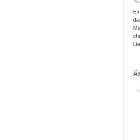
Ein
da
Ma
cha
Li
Ä