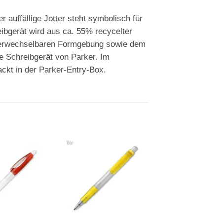
r auffällige Jotter steht symbolisch für
ibgerät wird aus ca. 55% recycelter
unverwechselbaren Formgebung sowie dem
te Schreibgerät von Parker. Im
ackt in der Parker-Entry-Box.
Auf die
Auf die
A
BIO & RECYCLING
Merkliste
Merkliste
Me
HK – VEGETAL P
Green Kugelschrei
€
0,47