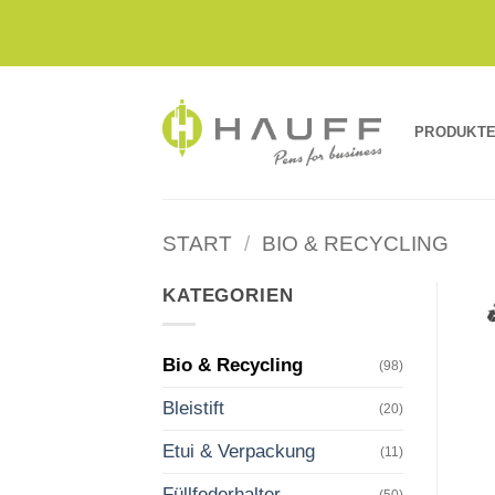
Zum
Inhalt
springen
PRODUKT
START
/
BIO & RECYCLING
KATEGORIEN
Bio & Recycling
(98)
Bleistift
(20)
Etui & Verpackung
(11)
Füllfederhalter
(50)