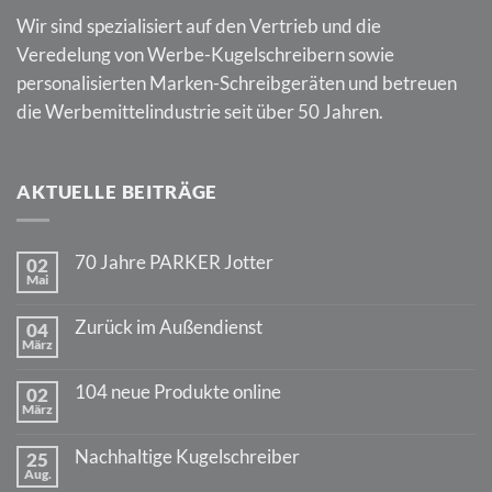
Wir sind spezialisiert auf den Vertrieb und die
Veredelung von Werbe-Kugelschreibern sowie
personalisierten Marken-Schreibgeräten und betreuen
die Werbemittelindustrie seit über 50 Jahren.
AKTUELLE BEITRÄGE
70 Jahre PARKER Jotter
02
Mai
Keine
Kommentare
zu
Zurück im Außendienst
04
70
März
Jahre
Keine
PARKER
Kommentare
Jotter
zu
104 neue Produkte online
02
Zurück
März
im
Keine
Außendienst
Kommentare
zu
Nachhaltige Kugelschreiber
25
104
Aug.
neue
Keine
Produkte