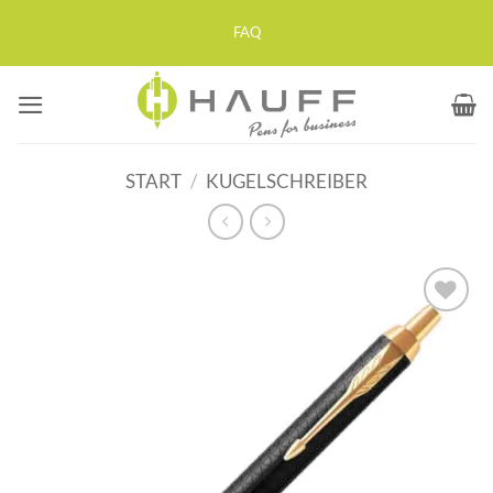
Zum
FAQ
Inhalt
springen
START
/
KUGELSCHREIBER
Auf die
Merkliste