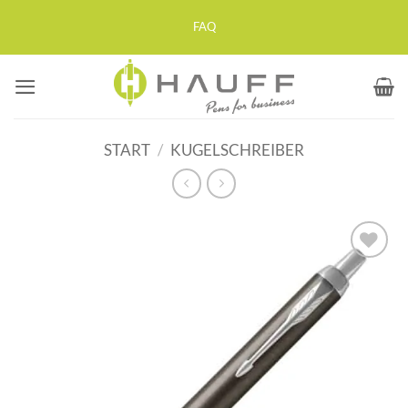
Zum
FAQ
Inhalt
springen
START
/
KUGELSCHREIBER
Auf die
Merkliste