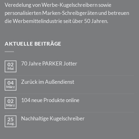
Veredelung von Werbe-Kugelschreibern sowie
personalisierten Marken-Schreibgeräten und betreuen
die Werbemittelindustrie seit über 50 Jahren.
AKTUELLE BEITRÄGE
70 Jahre PARKER Jotter
02
Mai
Keine
Kommentare
zu
Zurück im Außendienst
04
70
März
Jahre
Keine
PARKER
Kommentare
Jotter
zu
104 neue Produkte online
02
Zurück
März
im
Keine
Außendienst
Kommentare
zu
Nachhaltige Kugelschreiber
25
104
Aug.
neue
Keine
Produkte
Kommentare
online
zu
Nachhaltige