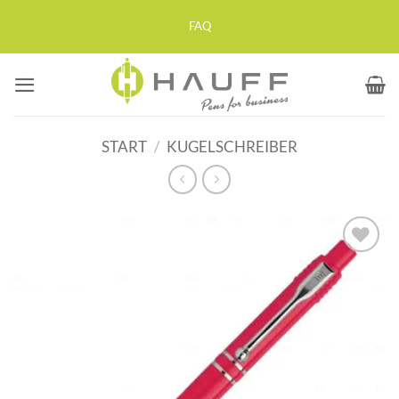
Zum
FAQ
Inhalt
springen
START
/
KUGELSCHREIBER
Auf die
Merkliste