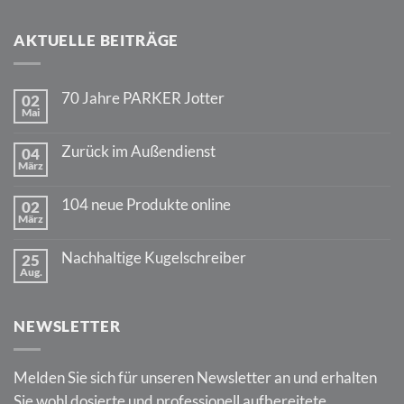
AKTUELLE BEITRÄGE
70 Jahre PARKER Jotter
02
Mai
Keine
Kommentare
zu
Zurück im Außendienst
04
70
März
Jahre
Keine
PARKER
Kommentare
Jotter
zu
104 neue Produkte online
02
Zurück
März
im
Keine
Außendienst
Kommentare
zu
Nachhaltige Kugelschreiber
25
104
Aug.
neue
Keine
Produkte
Kommentare
online
zu
Nachhaltige
NEWSLETTER
Kugelschreiber
Melden Sie sich für unseren Newsletter an und erhalten
Sie wohl dosierte und professionell aufbereitete