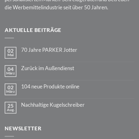
die Werbemittelindustrie seit über 50 Jahren.
AKTUELLE BEITRÄGE
70 Jahre PARKER Jotter
02
Mai
Keine
Kommentare
zu
Zurück im Außendienst
04
70
März
Jahre
Keine
PARKER
Kommentare
Jotter
zu
104 neue Produkte online
02
Zurück
März
im
Keine
Außendienst
Kommentare
zu
Nachhaltige Kugelschreiber
25
104
Aug.
neue
Keine
Produkte
Kommentare
online
zu
Nachhaltige
NEWSLETTER
Kugelschreiber