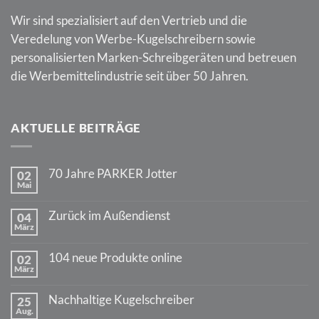
Wir sind spezialisiert auf den Vertrieb und die
Veredelung von Werbe-Kugelschreibern sowie
personalisierten Marken-Schreibgeräten und betreuen
die Werbemittelindustrie seit über 50 Jahren.
AKTUELLE BEITRÄGE
70 Jahre PARKER Jotter
02
Mai
Keine
Kommentare
zu
Zurück im Außendienst
04
70
März
Jahre
Keine
PARKER
Kommentare
Jotter
zu
104 neue Produkte online
02
Zurück
März
im
Keine
Außendienst
Kommentare
zu
Nachhaltige Kugelschreiber
25
104
Aug.
neue
Keine