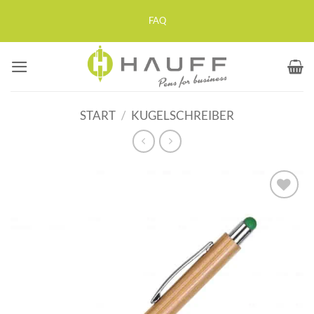
Zum
FAQ
Inhalt
springen
START
/
KUGELSCHREIBER
Auf die
Merkliste