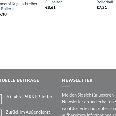
Füllhalter
Rollerball
metal Kugelschreiber
€
8,61
€
7,21
 Rollerball
5,10
TUELLE BEITRÄGE
NEWSLETTER
Melden Sie sich für unseren
70 Jahre PARKER Jotter
Newsletter an und erhalten 
Keine
Kommentare
wohl dosierte und profession
zu
Zurück im Außendienst
70
aufbereitete Informationen 