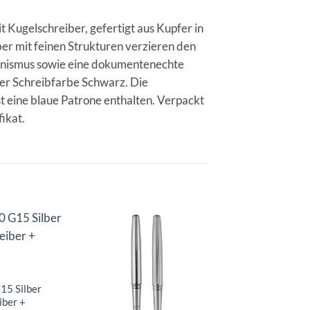
 Kugelschreiber, gefertigt aus Kupfer in
er mit feinen Strukturen verzieren den
hanismus sowie eine dokumentenechte
der Schreibfarbe Schwarz. Die
st eine blaue Patrone enthalten. Verpackt
ikat.
Auf die
Auf die
A
Merkliste
Merkliste
Me
15 Silber
iber +