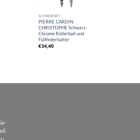
SCHREIBSET
SCHREIBSET
PIERRE CARDIN
PIERRE CARDIN 
CHRISTOPHE Schwarz-
Silber Kugelschrei
Chrome Rollerball und
Druckbleistift
Füllfederhalter
€
7,23
€
34,40
Sie
ell
zu