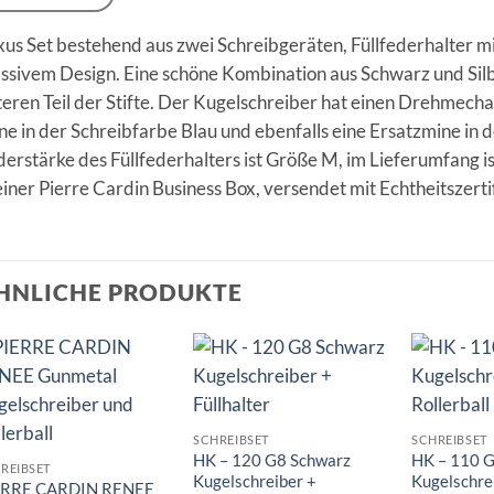
us Set bestehend aus zwei Schreibgeräten, Füllfederhalter mit
ssivem Design. Eine schöne Kombination aus Schwarz und Silb
teren Teil der Stifte. Der Kugelschreiber hat einen Drehmec
e in der Schreibfarbe Blau und ebenfalls eine Ersatzmine in 
erstärke des Füllfederhalters ist Größe M, im Lieferumfang i
einer Pierre Cardin Business Box, versendet mit Echtheitszertif
HNLICHE PRODUKTE
Auf die
Auf die
Merkliste
Merkliste
SCHREIBSET
SCHREIBSET
HK – 120 G8 Schwarz
HK – 110 G
REIBSET
Kugelschreiber +
Kugelschre
ERRE CARDIN RENEE