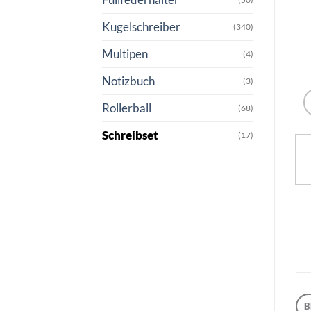
Kugelschreiber
(340)
Multipen
(4)
Notizbuch
(3)
Rollerball
(68)
Schreibset
(17)
B