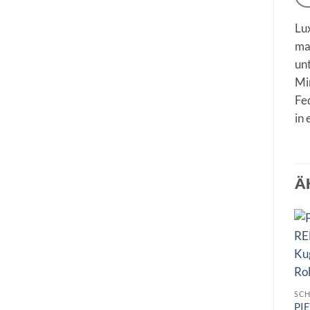
Lux
ma
un
Min
Fed
in 
Ä
SCH
PI