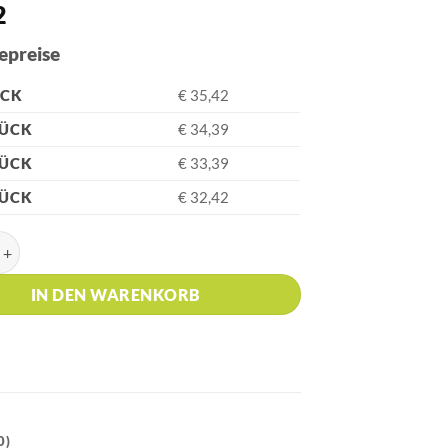
2
epreise
ÜCK
€ 35,42
TÜCK
€ 34,39
TÜCK
€ 33,39
TÜCK
€ 32,42
RDIN CHRISTOPHE Schwarz-Chrome Kugelschreiber und Füllfed
IN DEN WARENKORB
0)