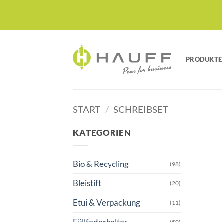
Zum
Inhalt
springen
PRODUKTE
START
/
SCHREIBSET
KATEGORIEN
Bio & Recycling
(98)
Bleistift
(20)
Etui & Verpackung
(11)
Füllfederhalter
(50)