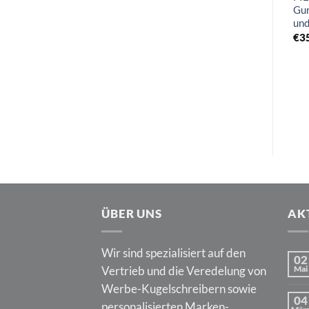
Gun
und
€
3
ÜBER UNS
AK
Wir sind spezialisiert auf den
02
Vertrieb und die Veredelung von
Mai
Werbe-Kugelschreibern sowie
04
personalisierten Marken-