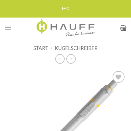
Zum
FAQ
Inhalt
springen
START
/
KUGELSCHREIBER
Auf die
Merkliste