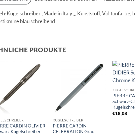
h-Kugelschreiber „Made in Italy „, Kunststoff, Volltonfarbe, b
astikmine blau schreibend
HNLICHE PRODUKTE
Auf die
Auf die
Merkliste
Merkliste
KUGELSCHRE
PIERRE CA
Schwarz-C
Kugelschre
€
18,08
ELSCHREIBER
KUGELSCHREIBER
ERRE CARDIN OLIVIER
PIERRE CARDIN
warz Kugelschreiber
CELEBRATION Grau