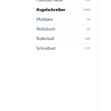
Kugelschreiber
(340)
Multipen
(4)
Notizbuch
(3)
Rollerball
(68)
Schreibset
(17)