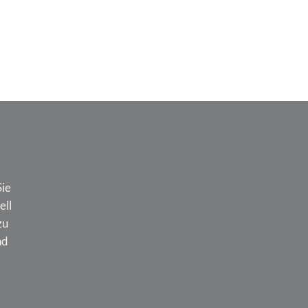
Kugelschreiber
€
18,91
Sie
ell
zu
nd