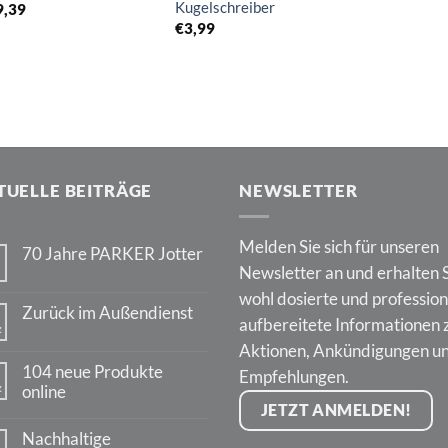
Kugelschreiber
9,39
€
3,99
TUELLE BEITRÄGE
NEWSLETTER
Melden Sie sich für unseren
70 Jahre PARKER Jotter
Newsletter an und erhalten 
Keine
Kommentare
wohl dosierte und profession
zu
Zurück im Außendienst
70
aufbereitete Informationen 
z
Jahre
Keine
PARKER
Aktionen, Ankündigungen u
Kommentare
Jotter
zu
104 neue Produkte
Empfehlungen.
Zurück
z
online
im
Außendienst
JETZT ANMELDEN!
Keine
Kommentare
Nachhaltige
zu