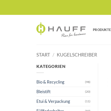
Zum
Inhalt
springen
PRODUKTE
START
/
KUGELSCHREIBER
KATEGORIEN
Bio & Recycling
(98)
Bleistift
(20)
Etui & Verpackung
(11)
Füllfederhalter
(50)