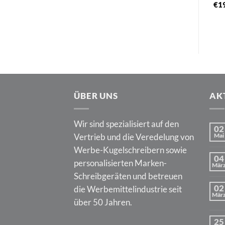
€
1
ÜBER UNS
AK
Wir sind spezialisiert auf den
02
Vertrieb und die Veredelung von
Mai
Werbe-Kugelschreibern sowie
04
personalisierten Marken-
Mär
Schreibgeräten und betreuen
02
die Werbemittelindustrie seit
Mär
über 50 Jahren.
25