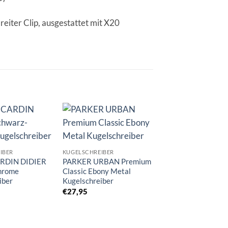
reiter Clip, ausgestattet mit X20
Auf die
Auf die
A
Merkliste
Merkliste
Me
IBER
KUGELSCHREIBER
RDIN DIDIER
PARKER URBAN Premium
hrome
Classic Ebony Metal
iber
Kugelschreiber
€
27,95
KUGELSCHREIBER
PIERRE CARDIN
EVOLUTION Schw