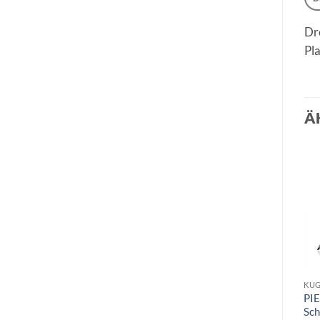
Dre
Pl
Ä
KUG
PI
Sch