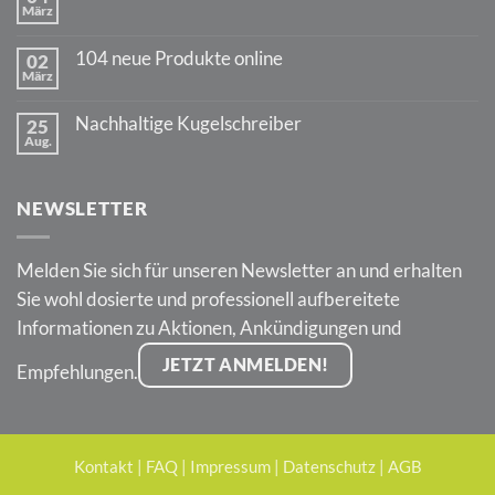
März
Jahre
Keine
PARKER
Kommentare
Jotter
zu
104 neue Produkte online
02
Zurück
März
im
Keine
Außendienst
Kommentare
zu
Nachhaltige Kugelschreiber
25
104
Aug.
neue
Keine
Produkte
Kommentare
online
zu
Nachhaltige
NEWSLETTER
Kugelschreiber
Melden Sie sich für unseren Newsletter an und erhalten
Sie wohl dosierte und professionell aufbereitete
Informationen zu Aktionen, Ankündigungen und
JETZT ANMELDEN!
Empfehlungen.
Kontakt
|
FAQ
|
Impressum
|
Datenschutz
|
AGB