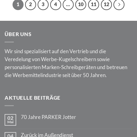
1
2
3
4
…
10
11
12
ÜBER UNS
Wir sind spezialisiert auf den Vertrieb und die
Veredelung von Werbe-Kugelschreibern sowie
personalisierten Marken-Schreibgeräten und betreuen
die Werbemittelindustrie seit über 50 Jahren.
AKTUELLE BEITRÄGE
70 Jahre PARKER Jotter
02
Mai
Keine
Kommentare
zu
Zurück im Außendienst
04
70