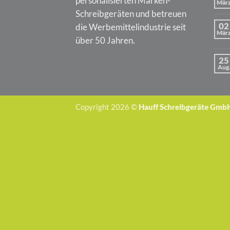
personalisierten Marken-
Mär
Schreibgeräten und betreuen
02
die Werbemittelindustrie seit
Mär
über 50 Jahren.
25
Aug
Copyright 2026 ©
Hauff Schreibgeräte Gmb