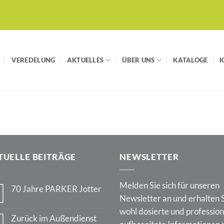
VEREDELUNG
AKTUELLES
ÜBER UNS
KATALOGE
TUELLE BEITRÄGE
NEWSLETTER
Melden Sie sich für unseren
70 Jahre PARKER Jotter
Newsletter an und erhalten 
Keine
Kommentare
wohl dosierte und profession
zu
Zurück im Außendienst
70