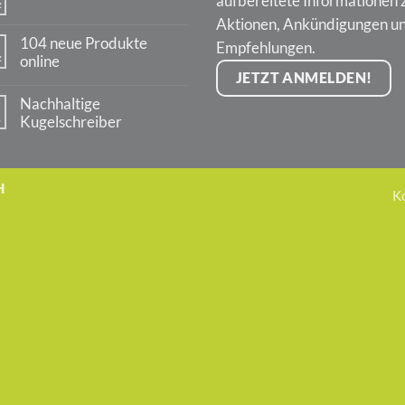
aufbereitete Informationen 
z
Jahre
Keine
PARKER
Aktionen, Ankündigungen u
Kommentare
Jotter
zu
104 neue Produkte
Empfehlungen.
Zurück
z
online
im
Außendienst
JETZT ANMELDEN!
Keine
Kommentare
Nachhaltige
zu
.
104
Kugelschreiber
neue
Keine
Produkte
Kommentare
online
zu
Nachhaltige
H
Kugelschreiber
K