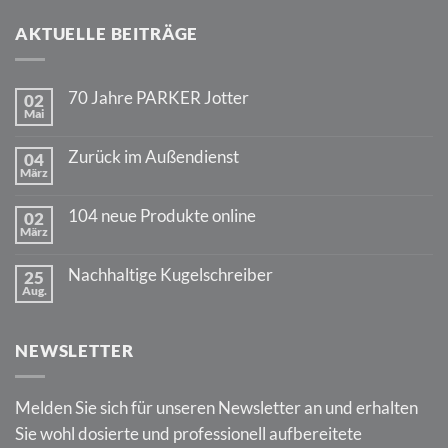
AKTUELLE BEITRÄGE
70 Jahre PARKER Jotter
02
Mai
Keine
Kommentare
zu
Zurück im Außendienst
04
70
März
Jahre
Keine
PARKER
Kommentare
Jotter
zu
104 neue Produkte online
02
Zurück
März
im
Keine
Außendienst
Kommentare
zu
Nachhaltige Kugelschreiber
25
104
Aug.
neue
Keine
Produkte
Kommentare
online
zu
Nachhaltige
NEWSLETTER
Kugelschreiber
Melden Sie sich für unseren Newsletter an und erhalten
Sie wohl dosierte und professionell aufbereitete