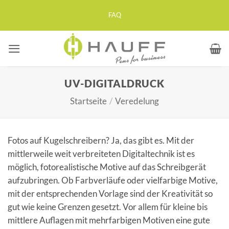
Zum
FAQ
Inhalt
springen
UV-DIGITALDRUCK
Startseite
/
Veredelung
Fotos auf Kugelschreibern? Ja, das gibt es. Mit der
mittlerweile weit verbreiteten Digitaltechnik ist es
möglich, fotorealistische Motive auf das Schreibgerät
aufzubringen. Ob Farbverläufe oder vielfarbige Motive,
mit der entsprechenden Vorlage sind der Kreativität so
gut wie keine Grenzen gesetzt. Vor allem für kleine bis
mittlere Auflagen mit mehrfarbigen Motiven eine gute