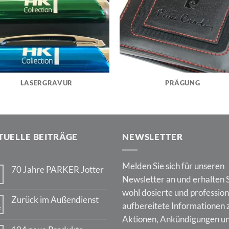
LASERGRAVUR
PRÄGUNG
TUELLE BEITRÄGE
NEWSLETTER
Melden Sie sich für unseren
70 Jahre PARKER Jotter
Newsletter an und erhalten 
Keine
Kommentare
wohl dosierte und profession
zu
Zurück im Außendienst
70
aufbereitete Informationen 
z
Jahre
Keine
PARKER
Aktionen, Ankündigungen u
Kommentare
Jotter
zu