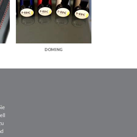
DOMING
Sie
ell
zu
nd